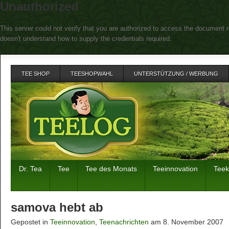
Unauthorized
This server could not verify that you are authorized to access the document r
doesn't understand how to supply the credentials required.
TEE SHOP
TEESHOPWAHL
UNTERSTÜTZUNG / WERBUNG
Dr. Tea
Tee
Tee des Monats
Teeinnovation
Tee
samova hebt ab
Gepostet in
Teeinnovation
,
Teenachrichten
am 8. November 2007