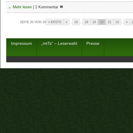
→ Mehr lesen
|
1 Kommentar
SEITE 20 VON 29
« ERSTE
«
...
10
...
18
19
20
21
22
...
»
Impressum
„mtTs“ – Leserwahl
Presse