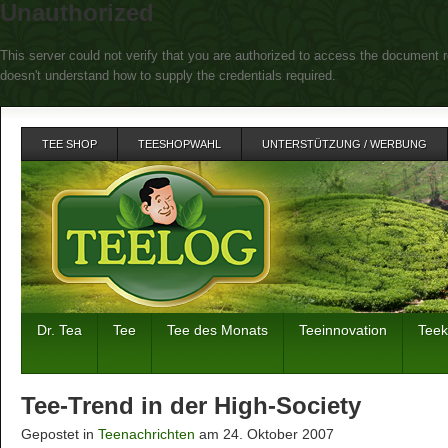
Unauthorized
This server could not verify that you are authorized to access the document r
doesn't understand how to supply the credentials required.
TEE SHOP
TEESHOPWAHL
UNTERSTÜTZUNG / WERBUNG
Dr. Tea
Tee
Tee des Monats
Teeinnovation
Tee
Tee-Trend in der High-Society
Gepostet in
Teenachrichten
am 24. Oktober 2007