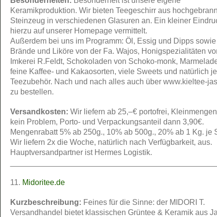
Besonderheiten:
Besonderheit ist unsere eigene
Keramikproduktion. Wir bieten Teegeschirr aus hochgebran
Steinzeug in verschiedenen Glasuren an. Ein kleiner Eindru
hierzu auf unserer Homepage vermittelt.
Außerdem bei uns im Programm: Öl, Essig und Dipps sowie
Brände und Liköre von der Fa. Wajos, Honigspezialitäten vo
Imkerei R.Feldt, Schokoladen von Schoko-monk, Marmelad
feine Kaffee- und Kakaosorten, viele Sweets und natürlich j
Teezubehör. Nach und nach alles auch über www.kieltee-ja
zu bestellen.
Versandkosten:
Wir liefern ab 25,–€ portofrei, Kleinmengen
kein Problem, Porto- und Verpackungsanteil dann 3,90€.
Mengenrabatt 5% ab 250g., 10% ab 500g., 20% ab 1 Kg. je S
Wir liefern 2x die Woche, natürlich nach Verfügbarkeit, aus.
Hauptversandpartner ist Hermes Logistik.
_______________________________________________
11.
Midoritee.de
Kurzbeschreibung:
Feines für die Sinne: der MIDORI T.
Versandhandel bietet klassischen Grüntee & Keramik aus J