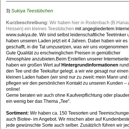
3)
Sukiya Teestübchen
Kurzbeschreibung:
Wir haben hier in Rodenbach (B.Hana
Hessen) ein kleines Teestübchen
mit angegliedertem Intern
www.sukiya.de. Wir sind selbst leidenschaftliche Teetrinker 
haben unseren Laden jetzt eit 4 Jahren. Dabei haben wir es
geschafft, in die Tat umzusetzen, was wir uns vorgenommen
Gute Qualität zu erschwinglichen Preisen in gemütlicher
Atmosphäre anzubieten.
Beim Erstellen unserer Internetseit
haben wir großen Wert auf
Hintergrundinformationen
run
den Tee und die Teekultur gelegt. a wir wie gesagt nur einen
kleinen Laden haben (wir sind nur zu zweit: mein Mann und i
pflegen wir den persönlichen Kontakt zu unseren Kunden –
online!
Gerne beraten wir auch ohne Kaufverpflichtung oder plaude
ein wenig ber das Thema „Tee“.
Sortiment:
Wir haben ca. 150 Teesorten und Teemischunge
auch Biotee- im Angebot. Wir mischen aber auf Kundenbest
jede gewünschte Sorte auch selber. Zusätzlich führen wir jed