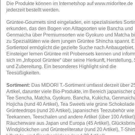
Die Produkte können im Internetshop auf www.midoritee.de
jederzeit bestellt werden.
Grüntee-Gourmets sind eingeladen, ein spezialisiertes Sort
erkunden, das den Bogen von Alltagsorten wie Bancha und
Genmaicha über Premiumsorten wie Gyokuro und Matcha bi
zu Spezialitäten wie dem jungen Grüntee Shincha spannt. E
Sortiertool ermöglicht die gezielte Suche nach Anbaugebiet.
Einsteiger lernen Grüntee mit Probensets kennen und infor
sich im „Infopool Grüntee“ über seine Herkunft, Herstellung,
und Zubereitung. Ein besonderes Highlight sind die
Teesüßigkeiten.
Sortiment:
Das MIDORI T.-Sortiment umfasst derzeit über 2
Artikel, darunter viele Bio-Produkte, im Bereich japanischer 
Tee Sencha, Matcha, Gyokuro, Bancha, Kukicha, Genmaich
Hojicha (rund 40 Artikel), Tea Sweets wie grüne Schokolade
Grünteedrops (rund 20 Artikel), japanisches Teezubehör wie
Teekannen, Teeschalen und andere Artikel (über 100 Artikel)
Räucherware aus Japan und Europa (45 Artikel), Glücksbrin
Windglöckchen und Grünteeliteratur (rund 20 Artikel), T-Shir