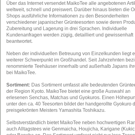
Über das Internet versendet MaikoTee alle angebotenen Arti
weltweit, schnell und preiswert. Darüber hinaus bieten die O
Shops ausführliche Informationen zu den Besonderheiten
verschiedener japanischer Grünteesorten sowie deren Produ
Zubereitung und Lagerung in drei Sprachen. Individuelle
Kundenanfragen werden zügig, detailliert und gewissenhaft
beantwortet.
Neben der individuellen Betreuung von Einzelkunden liegt e
weiterer Schwerpunkt im Großhandel. Seit Jahrzehnten bez
renommierte Teehäuser innerhalb und außerhalb Japans ih
bei MaikoTee.
Sortiment:
Das Sortiment umfasst alle bedeutenden Grünte
der Region Kyoto. MaikoTee bietet eine große Auswahl an
erlesenen Senchas, Matchas und Gyokuros. Einen Höhepun
unter den ca. 40 Teesorten bildet der handgerollte Gyokuro 
preisgekrönten Meisters Yamashita Toshikazu.
Selbstverständlich bietet MaikoTee neben hochwertigen Rar
auch Alltagstees wie Genmaicha, Houjicha, Karigane (Kukic