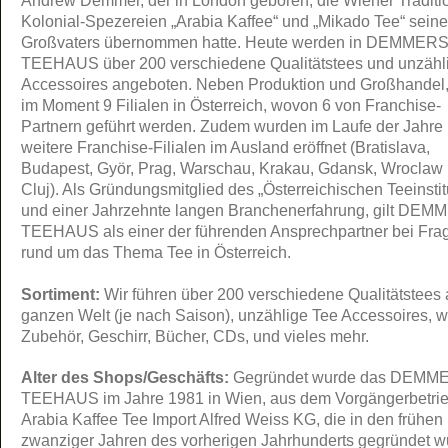
Andrew Demmer, der in London geboren, die Wiener Traditi
Kolonial-Spezereien „Arabia Kaffee“ und „Mikado Tee“ sein
Großvaters übernommen hatte. Heute werden in DEMMER
TEEHAUS über 200 verschiedene Qualitätstees und unzähl
Accessoires angeboten. Neben Produktion und Großhandel, 
im Moment 9 Filialen in Österreich, wovon 6 von Franchise-
Partnern geführt werden. Zudem wurden im Laufe der Jahre
weitere Franchise-Filialen im Ausland eröffnet (Bratislava,
Budapest, Györ, Prag, Warschau, Krakau, Gdansk, Wroclaw
Cluj). Als Gründungsmitglied des „Österreichischen Teeinstit
und einer Jahrzehnte langen Branchenerfahrung, gilt DE
TEEHAUS als einer der führenden Ansprechpartner bei Fra
rund um das Thema Tee in Österreich.
Sortiment:
Wir führen über 200 verschiedene Qualitätstees 
ganzen Welt (je nach Saison), unzählige Tee Accessoires, w
Zubehör, Geschirr, Bücher, CDs, und vieles mehr.
Alter des Shops/Geschäfts:
Gegründet wurde das DEMM
TEEHAUS im Jahre 1981 in Wien, aus dem Vorgängerbetrie
Arabia Kaffee Tee Import Alfred Weiss KG, die in den frühen
zwanziger Jahren des vorherigen Jahrhunderts gegründet w