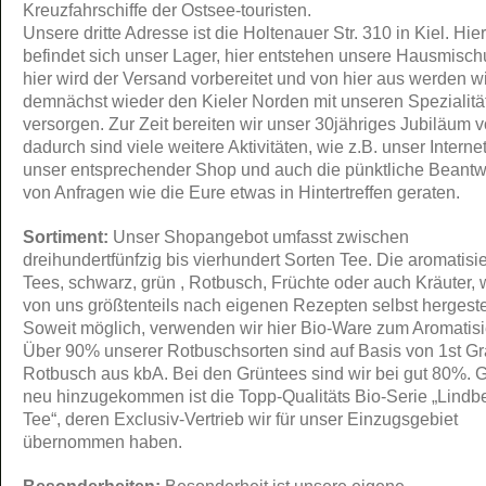
Kreuzfahrschiffe der Ostsee-touristen.
Unsere dritte Adresse ist die Holtenauer Str. 310 in Kiel. Hier
befindet sich unser Lager, hier entstehen unsere Hausmisc
hier wird der Versand vorbereitet und von hier aus werden wi
demnächst wieder den Kieler Norden mit unseren Spezialitä
versorgen. Zur Zeit bereiten wir unser 30jähriges Jubiläum v
dadurch sind viele weitere Aktivitäten, wie z.B. unser Interneta
unser entsprechender Shop und auch die pünktliche Beant
von Anfragen wie die Eure etwas in Hintertreffen geraten.
Sortiment:
Unser Shopangebot umfasst zwischen
dreihundertfünfzig bis vierhundert Sorten Tee. Die aromatisi
Tees, schwarz, grün , Rotbusch, Früchte oder auch Kräuter,
von uns größtenteils nach eigenen Rezepten selbst hergestel
Soweit möglich, verwenden wir hier Bio-Ware zum Aromatisi
Über 90% unserer Rotbuschsorten sind auf Basis von 1st G
Rotbusch aus kbA. Bei den Grüntees sind wir bei gut 80%. 
neu hinzugekommen ist die Topp-Qualitäts Bio-Serie „Lindb
Tee“, deren Exclusiv-Vertrieb wir für unser Einzugsgebiet
übernommen haben.