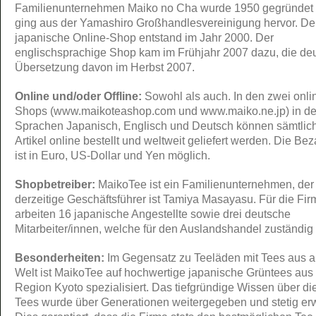
Familienunternehmen Maiko no Cha wurde 1950 gegründet
ging aus der Yamashiro Großhandlesvereinigung hervor. De
japanische Online-Shop entstand im Jahr 2000. Der
englischsprachige Shop kam im Frühjahr 2007 dazu, die de
Übersetzung davon im Herbst 2007.
Online und/oder Offline:
Sowohl als auch. In den zwei onli
Shops (www.maikoteashop.com und www.maiko.ne.jp) in d
Sprachen Japanisch, Englisch und Deutsch können sämtlic
Artikel online bestellt und weltweit geliefert werden. Die Be
ist in Euro, US-Dollar und Yen möglich.
Shopbetreiber:
MaikoTee ist ein Familienunternehmen, der
derzeitige Geschäftsführer ist Tamiya Masayasu. Für die Fir
arbeiten 16 japanische Angestellte sowie drei deutsche
Mitarbeiter/innen, welche für den Auslandshandel zuständig 
Besonderheiten:
Im Gegensatz zu Teeläden mit Tees aus al
Welt ist MaikoTee auf hochwertige japanische Grüntees aus
Region Kyoto spezialisiert. Das tiefgründige Wissen über di
Tees wurde über Generationen weitergegeben und stetig erwe