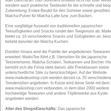
oder Bancha an. Das Sortiment umfasst nicht nur lose Teeso
sondern auch praktische Teebeutel für die schnelle und be
Zubereitung, Eistee-Beutel für den Sommer sowie gesüßtes
Matcha-Pulver für Matcha-Latte bzw. zum Backen.
Eine sorgfältige Auswahl von traditionellen japanischen
Teesüßigkeiten und Snacks rundet den Teegenuss ab. Maik
bietet ca. 10 verschiedene Snacks und Süßigkeiten an, bes
beliebt darunter der Matcha Kuchen.
Darüber hinaus wird die Palette der angebotenen Teewaren 
erweitert. MaikoTee führt z.B. Utensilien für die japanische
Teezeremonie, Matcha-Schalen, Teekannen und Becher. Hie
bemüht sich die Firma stets darum, alle Preisklassen sowie
unterschiedliche Stile zu berücksichtigen. Auf der Website
www.maikoteashop.com werden derzeit ca. 35 verschieden
Teeutensilien angeboten. In Kürze wird diese Seite mit dem
www.maikoshop.com verbunden, in dem über 2000 weitere
hochwertige Teewaren und andere Töpferwerke aus Kyoto
angeboten werden.
Alter des Shops/Geschäfts:
Das japanische