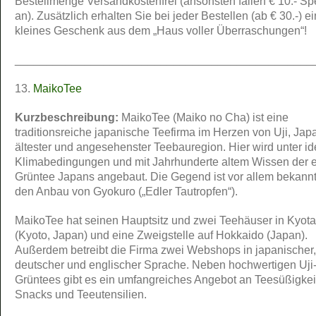
Bestellmenge Versandkostenfrei (ansonsten fallen € 10.- S
an). Zusätzlich erhalten Sie bei jeder Bestellen (ab € 30.-) ei
kleines Geschenk aus dem „Haus voller Überraschungen“!
_______________________________________________
13.
MaikoTee
Kurzbeschreibung:
MaikoTee (Maiko no Cha) ist eine
traditionsreiche japanische Teefirma im Herzen von Uji, Jap
ältester und angesehenster Teebauregion. Hier wird unter i
Klimabedingungen und mit Jahrhunderte altem Wissen der e
Grüntee Japans angebaut. Die Gegend ist vor allem bekannt
den Anbau von Gyokuro („Edler Tautropfen“).
MaikoTee hat seinen Hauptsitz und zwei Teehäuser in Kyot
(Kyoto, Japan) und eine Zweigstelle auf Hokkaido (Japan).
Außerdem betreibt die Firma zwei Webshops in japanischer,
deutscher und englischer Sprache. Neben hochwertigen Uji
Grüntees gibt es ein umfangreiches Angebot an Teesüßigkei
Snacks und Teeutensilien.