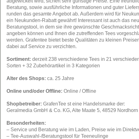
abgewickelt wird, sichert sehr günstige Preise. Eine freundli
Beratung, sowie ausführliche Informationen und guter Liefer
runden das gesamte Angebot ab. Außerdem wird für Neuku
ein Neukunden-Rabatt gewährt! Interessant ist auch das ne
Beratungstool, in dem sie ihre gewünschte Geschmacksrich
angeben können und Ihnen die zutreffenden Tees vorgesch
werden. Grafentee bietet beste Qualitäten zu kleinen Preise
dabei auf Service zu verzichten.
Sortiment:
derzeit 238 verschiedene Tees in 21 verschiede
Sorten + 32 Zubehörartikel in 3 Kategorien
Alter des Shops:
ca. 25 Jahre
Online und/oder Offline:
Online / Offline
Shopbetreiber:
GrafenTee st eine Handelsmarke der:
Geralmedia GmbH & Co. KG, Alte Maate 5, 48529 Nordhorn
Besonderheiten:
– Service und Beratung wie im Laden, Preise wie im Direktve
– Tee-Auswahl-/Beratungstool für Teeneulinge