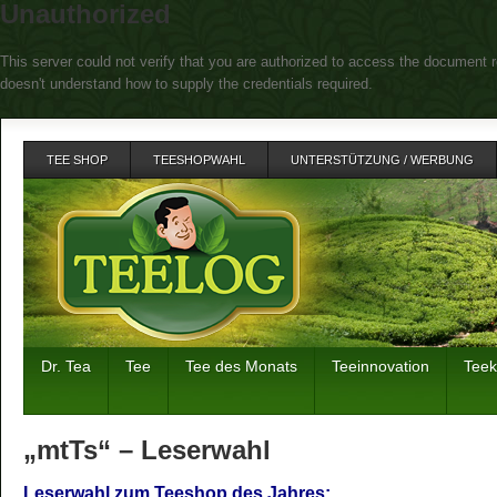
Unauthorized
This server could not verify that you are authorized to access the document r
doesn't understand how to supply the credentials required.
TEE SHOP
TEESHOPWAHL
UNTERSTÜTZUNG / WERBUNG
Dr. Tea
Tee
Tee des Monats
Teeinnovation
Tee
„mtTs“ – Leserwahl
Leserwahl zum Teeshop des Jahres: