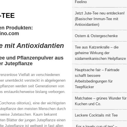
Feelino
Jetzt Jute-Tee neu entdecken!
-TEE
(Basischer Immun-Tee mit
Antioxidantien)
den Produkten:
ino.com
Ostern & Ostergeschenke
 mit Antioxidantien
Tee aus Katzenkralle – die
geheime Wirkung der
tee und Pflanzenpulver aus
südamerikanischen Heilpflanze
er Jutepflanze
Hauptsache fair – Fairtrade
renzenlose Vielfalt an verschiedenen
schafft bessere
mer unentdeckt versteckt in abgelegenen
Arbeitsbedingungen für
lpflanzen werden seit Generationen von
Teepflücker
ns erstaunlicherweise bislang verborgen.
Matchatee – grünes Wunder für
rchorus olitorius), eine der wichtigsten
Kuchen und Co.
 Jutepflanze den meisten Menschen durch
elsweise Jutetaschen. Kaum bekannt
Leckere Cocktails mit Tee
ten Blätter der jungen Jutepflanze einen
Jutepflanze ist weltweit in fast allen
„For a lovely cup of tea” –