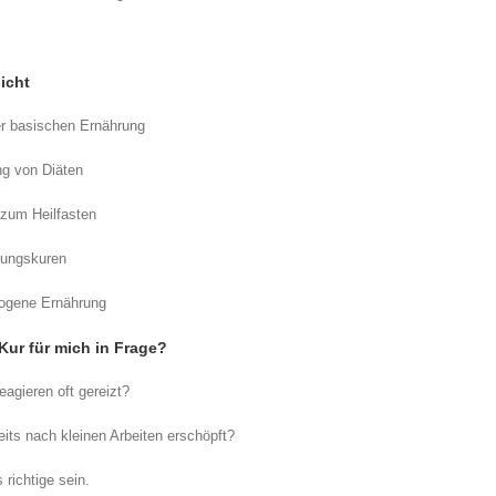
icht
er basischen Ernährung
ng von Diäten
 zum Heilfasten
tungskuren
wogene Ernährung
ur für mich in Frage?
eagieren oft gereizt?
eits nach kleinen Arbeiten erschöpft?
 richtige sein.