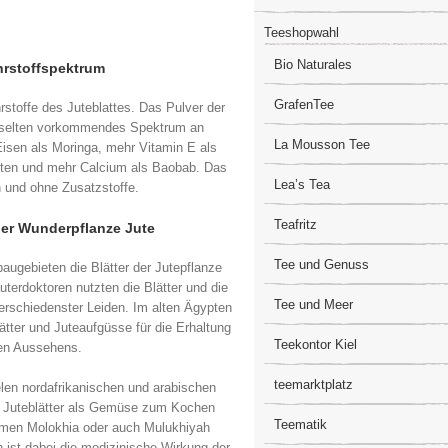
Teeshopwahl
Bio Naturales
hrstoffspektrum​
GrafenTee
rstoffe des Juteblattes. Das Pulver der
ite selten vorkommendes Spektrum an
La Mousson Tee
Eisen als Moringa, mehr Vitamin E als
tten und mehr Calcium als Baobab. Das
Lea’s Tea
h und ohne Zusatzstoffe.
Teafritz
er Wunderpflanze Jute
Tee und Genuss
baugebieten die Blätter der Jutepflanze
uterdoktoren nutzten die Blätter und die
Tee und Meer
erschiedenster Leiden. Im alten Ägypten
tter und Juteaufgüsse für die Erhaltung
Teekontor Kiel
hen Aussehens.
teemarktplatz
len nordafrikanischen und arabischen
en Juteblätter als Gemüse zum Kochen
Teematik
amen Molokhia oder auch Mulukhiyah
 ist dabei die medizinische Wirkung der