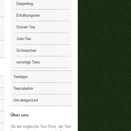
Darjeeling
Erkältungstee
Grüner Tee
Jute-Tee
Schwarztee
sonstige Tees
Teetipps
Teezubehör
Uncategorized
Über uns
Ob die englische Tea-Time, die Tee-