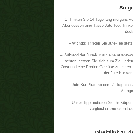
So ge
1- Trinken Sie 14 Tage lang morgens 
Abendessen eine Tasse Jute-Tee. Trinke
Zuck
– Wichtig: Trinken Sie Jute-Tee stets
– Während der Jute-Kur auf eine ausgew
achten: setzen Sie sich zum Ziel, jeden
Obst und eine Portion Gemüse zu essen.
der Jute-Kur ve
– Jute-Kur Plus: ab dem 7. Tag eine
Mittag
– Unser Tipp: notieren Sie Ihr Körper
vergleichen Sie es mit d
Direktlink zu 