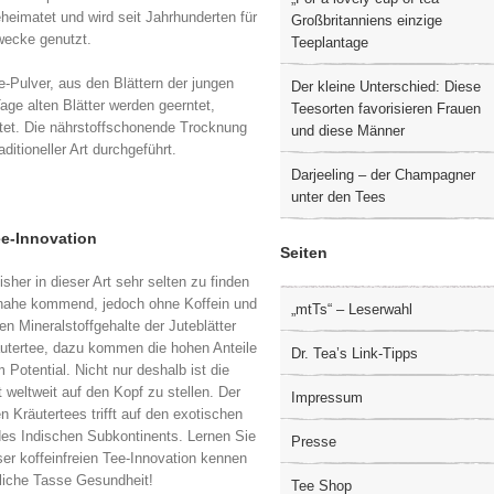
eimatet und wird seit Jahrhunderten für
Großbritanniens einzige
wecke genutzt.
Teeplantage
-Pulver, aus den Blättern der jungen
Der kleine Unterschied: Diese
ge alten Blätter werden geerntet,
Teesorten favorisieren Frauen
itet. Die nährstoffschonende Trocknung
und diese Männer
aditioneller Art durchgeführt.
Darjeeling – der Champagner
unter den Tees
ee-Innovation
Seiten
sher in dieser Art sehr selten zu finden
nahe kommend, jedoch ohne Koffein und
„mtTs“ – Leserwahl
en Mineralstoffgehalte der Juteblätter
utertee, dazu kommen die hohen Anteile
Dr. Tea’s Link-Tipps
Potential. Nicht nur deshalb ist die
weltweit auf den Kopf zu stellen. Der
Impressum
Kräutertees trifft auf den exotischen
es Indischen Subkontinents. Lernen Sie
Presse
r koffeinfreien Tee-Innovation kennen
gliche Tasse Gesundheit!
Tee Shop