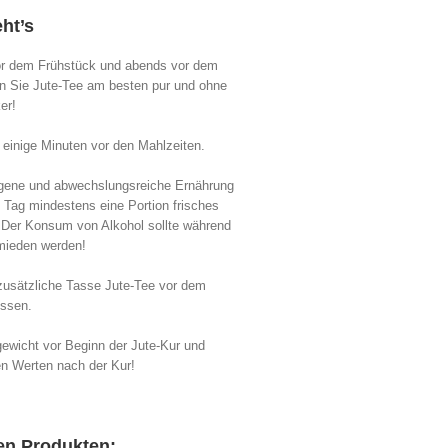
ht’s
vor dem Frühstück und abends vor dem
n Sie Jute-Tee am besten pur und ohne
er!
 einige Minuten vor den Mahlzeiten.
ogene und abwechslungsreiche Ernährung
 Tag mindestens eine Portion frisches
 Der Konsum von Alkohol sollte während
rmieden werden!
 zusätzliche Tasse Jute-Tee vor dem
essen.
gewicht vor Beginn der Jute-Kur und
en Werten nach der Kur!
den Produkten: