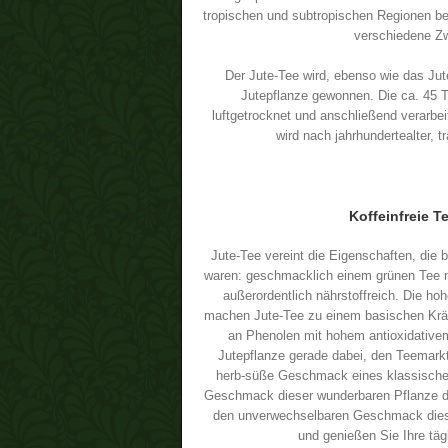
tropischen und subtropischen Regionen beh
verschiedene Z
Der Jute-Tee wird, ebenso wie das Jute
Jutepflanze gewonnen. Die ca. 45 Ta
luftgetrocknet und anschließend verarbe
wird nach jahrhundertealter, tr
Koffeinfreie T
Jute-Tee vereint die Eigenschaften, die bi
waren: geschmacklich einem grünen Tee 
außerordentlich nährstoffreich. Die hoh
machen Jute-Tee zu einem basischen Krä
an Phenolen mit hohem antioxidativem 
Jutepflanze gerade dabei, den Teemarkt 
herb-süße Geschmack eines klassischen 
Geschmack dieser wunderbaren Pflanze d
den unverwechselbaren Geschmack diese
und genießen Sie Ihre tä