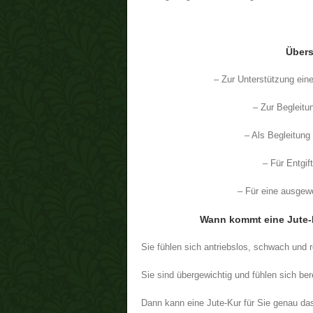
Übers
– Zur Unterstützung ein
– Zur Begleitu
– Als Begleitung
– Für Entgif
– Für eine ausge
Wann kommt eine Jute-K
Sie fühlen sich antriebslos, schwach und r
Sie sind übergewichtig und fühlen sich ber
Dann kann eine Jute-Kur für Sie genau das