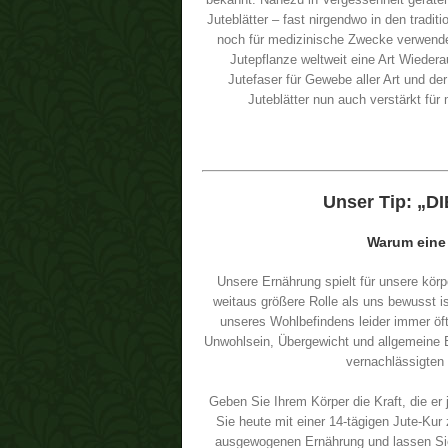
Juteblätter – fast nirgendwo in den tradit
noch für medizinische Zwecke verwendet. 
Jutepflanze weltweit eine Art Wieder
Jutefaser für Gewebe aller Art und de
Juteblätter nun auch verstärkt fü
Unser Tip: „D
Warum eine
Unsere Ernährung spielt für unsere körp
weitaus größere Rolle als uns bewusst i
unseres Wohlbefindens leider immer öft
Unwohlsein, Übergewicht und allgemeine 
vernachlässigten
Geben Sie Ihrem Körper die Kraft, die er 
Sie heute mit einer 14-tägigen Jute-Kur
ausgewogenen Ernährung und lassen Si