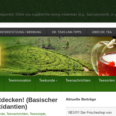
equested. Either you supplied the wrong credentials (e.g., bad password), or 
UNTERSTÜTZUNG / WERBUNG
DR. TEA’S LINK-TIPPS
ÜBER DR. TEA
s
Teeinnovation
Teekunde
Teenachrichten
Teesorten
»
tdecken! (Basischer
Aktuelle Beiträge
idantien)
NEU!!!! Der Frischeshop von
nde
,
Teenachrichten
,
Teerezepte
,