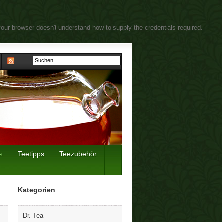
your browser doesn't understand how to supply the credentials required.
Teetipps
Teezubehör
»
Kategorien
Dr. Tea