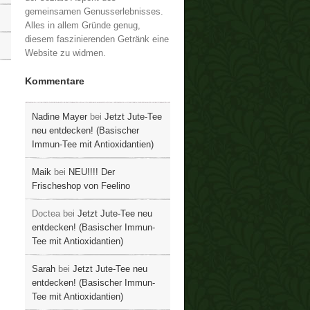
gemeinsamen Genusserlebnisses.
Alles in allem Gründe genug,
diesem faszinierenden Getränk eine
Website zu widmen.
Kommentare
Nadine Mayer
bei
Jetzt Jute-Tee
neu entdecken! (Basischer
Immun-Tee mit Antioxidantien)
Maik
bei
NEU!!!! Der
Frischeshop von Feelino
Doctea
bei
Jetzt Jute-Tee neu
entdecken! (Basischer Immun-
Tee mit Antioxidantien)
Sarah
bei
Jetzt Jute-Tee neu
entdecken! (Basischer Immun-
Tee mit Antioxidantien)