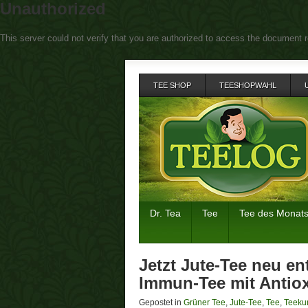
Unauthorized
This server could not verify that you are authorized to access the document r
TEE SHOP
TEESHOPWAHL
Dr. Tea
Tee
Tee des Monat
Jetzt Jute-Tee neu en
Immun-Tee mit Antiox
Gepostet in
Grüner Tee
,
Jute-Tee
,
Tee
,
Teeku