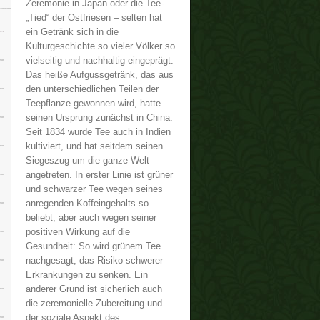
Zeremonie in Japan oder die Tee-
„Tied“ der Ostfriesen – selten hat
ein Getränk sich in die
Kulturgeschichte so vieler Völker so
vielseitig und nachhaltig eingeprägt.
Das heiße Aufgussgetränk, das aus
den unterschiedlichen Teilen der
Teepflanze gewonnen wird, hatte
seinen Ursprung zunächst in China.
Seit 1834 wurde Tee auch in Indien
kultiviert, und hat seitdem seinen
Siegeszug um die ganze Welt
angetreten. In erster Linie ist grüner
und schwarzer Tee wegen seines
anregenden Koffeingehalts so
beliebt, aber auch wegen seiner
positiven Wirkung auf die
Gesundheit: So wird grünem Tee
nachgesagt, das Risiko schwerer
Erkrankungen zu senken. Ein
anderer Grund ist sicherlich auch
die zeremonielle Zubereitung und
der soziale Aspekt des