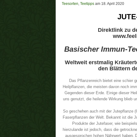
Teesorten
,
Teetipps
am 18. April 2020
JUTE
Direktlink zu 
www.feel
Basischer Immun-Tee
Weltweit erstmalig Kräuter
den Blättern d
Das Pflanzenreich bietet eine schier g
Heilpflanzen, die meisten davon noch im
Gegenden dieser Erde. Einige dieser Hei
uns genutzt, die heilende Wirkung blieb u
So geschehen auch mit der Jutepflanze (Co
Faserpflanzen der Welt. Bekannt ist die
Produkte der Jutefaser, wie beispi
hierzulande ist jedoch, dass die getrockne
ausgesprochen hohen Nährwert haben. Die 