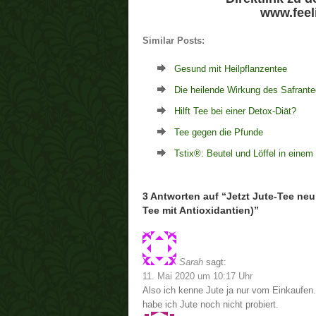
www.feel
Similar Posts:
Gesund mit Heilpflanzentee
Die heilende Wirkung des Safrant
Hilft Tee bei einer Detox-Diät?
Tee gegen die Pfunde
Tstix®: Beutel und Löffel in einem
3 Antworten auf “Jetzt Jute-Tee ne
Tee mit Antioxidantien)”
Sarah
sagt:
11. Mai 2020 um 10:17 Uhr
Also ich kenne Jute ja nur vom Einkaufen
habe ich Jute noch nicht probiert.