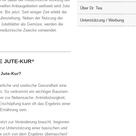
ionellen Anbaugebieten weltweit wird Jute
Über Dr. Tea
Bis jetzt. Seit einiger Zeit erlebt die
auferstehung. Neben der Nutzung der
Unterstützung / Werbung
r Juteblätter als Gemüse, werden die
r medizinische Zwecke verwendet.
IE JUTE-KUR“
 Jute-Kur?
erliche und seelische Gesundheit eine
st. So verkommt ein wichtiger Baustein
er zur Nebensache. Antriebslosigkeit,
Erschöpfung kann oft das Ergebnis einer
 Ernährung sein.
jetzt zur Veränderung braucht: beginnen
 zur Unterstützung einer basischen und
e sich von dem Ergebnis überraschen!