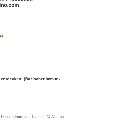
ino.com
ees
u entdecken! (Basischer Immun-
. Dann in Form von Taschen 😉 Als Tee