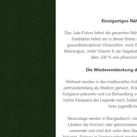
Einzigartiges Nä
Das Jute-Pulver liefert die gesamten Näh
Juteblätter liefert ein in dieser Bre
gesundheitsaktiven Vitalstoffen: mehr 
Weizengras, mehr Vitamin K als Hagebu
alles 100 % rein pflanzlic
Die Wiederentdeckung d
Weltweit wurden in den traditionellen An
jahrhundertelang als Medizin genutzt. Krä
Aufgüsse präventiv und zur Behandlung v
nutzte Kleopatra der Legende nach Juteblä
ihres jugendlic
Heutzutage werden in Bangladesch, vie
Ländern die frischen oder getrocknet
verwendet und sind dort unter dem N
bekannt. Nahezu in Vergessenheit geraten