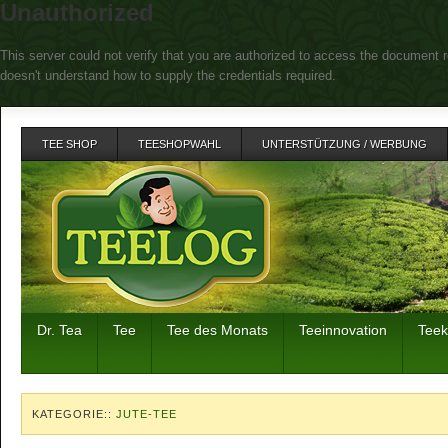
Unauthorized
This server could not verify that you are authorized to access the document r
doesn't understand how to supply the credentials required.
TEE SHOP
TEESHOPWAHL
UNTERSTÜTZUNG / WERBUNG
Dr. Tea
Tee
Tee des Monats
Teeinnovation
Tee
KATEGORIE::
JUTE-TEE