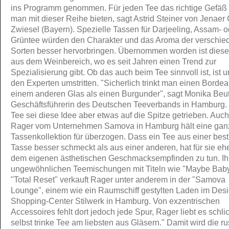
ins Programm genommen. Für jeden Tee das richtige Gefäß 
man mit dieser Reihe bieten, sagt Astrid Steiner von Jenaer 
Zwiesel (Bayern). Spezielle Tassen für Darjeeling, Assam- o
Grüntee würden den Charakter und das Aroma der verschi
Sorten besser hervorbringen. Übernommen worden ist diese
aus dem Weinbereich, wo es seit Jahren einen Trend zur
Spezialisierung gibt. Ob das auch beim Tee sinnvoll ist, ist u
den Experten umstritten. "Sicherlich trinkt man einen Borde
einem anderen Glas als einen Burgunder", sagt Monika Beu
Geschäftsführerin des Deutschen Teeverbands in Hamburg.
Tee sei diese Idee aber etwas auf die Spitze getrieben. Auc
Rager vom Unternehmen Samova in Hamburg hält eine gan
Tassenkollektion für überzogen. Dass ein Tee aus einer bes
Tasse besser schmeckt als aus einer anderen, hat für sie ehe
dem eigenen ästhetischen Geschmacksempfinden zu tun. Ih
ungewöhnlichen Teemischungen mit Titeln wie "Maybe Baby
"Total Reset" verkauft Rager unter anderem in der "Samova
Lounge", einem wie ein Raumschiff gestylten Laden im Desi
Shopping-Center Stilwerk in Hamburg. Von exzentrischen
Accessoires fehlt dort jedoch jede Spur, Rager liebt es schlic
selbst trinke Tee am liebsten aus Gläsern." Damit wird die r