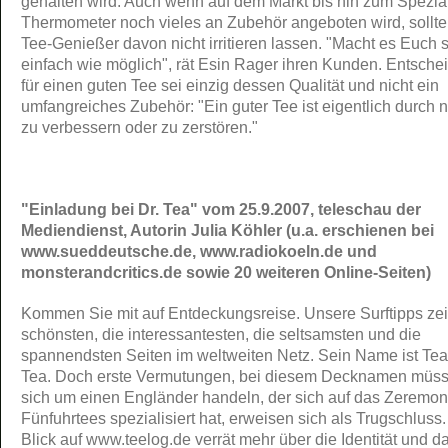
gehalten wird. Auch wenn auf dem Markt bis hin zum Spezia
Thermometer noch vieles an Zubehör angeboten wird, sollte
Tee-Genießer davon nicht irritieren lassen. "Macht es Euch 
einfach wie möglich", rät Esin Rager ihren Kunden. Entsche
für einen guten Tee sei einzig dessen Qualität und nicht ein
umfangreiches Zubehör: "Ein guter Tee ist eigentlich durch n
zu verbessern oder zu zerstören."
"Einladung bei Dr. Tea" vom 25.9.2007, teleschau der
Mediendienst, Autorin Julia Köhler (u.a. erschienen bei
www.sueddeutsche.de, www.radiokoeln.de und
monsterandcritics.de sowie 20 weiteren Online-Seiten)
Kommen Sie mit auf Entdeckungsreise. Unsere Surftipps ze
schönsten, die interessantesten, die seltsamsten und die
spannendsten Seiten im weltweiten Netz. Sein Name ist Tea,
Tea. Doch erste Vermutungen, bei diesem Decknamen müss
sich um einen Engländer handeln, der sich auf das Zeremoni
Fünfuhrtees spezialisiert hat, erweisen sich als Trugschluss.
Blick auf www.teelog.de verrät mehr über die Identität und d