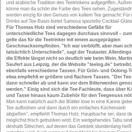
und arabische Tradition des Teetrinkens aufgegriffen. Auße
könne man da schön die Farbe des Tees sehen. Zugeständn
werden einzig für den Genuss von kaltem Tee gemacht: Für
Drinks auf Tee-Basis bietet Samova spezielle Cocktail-Gläse
Für Thomas Holz sind verschiedene Gefäße für
unterschiedliche Tees dagegen durchaus sinnvoll – zum
gelte das für die Teetrinker mit einem ausgeprägten
Geschmacksempfinden. "Ich war verblüfft, aber man sc
tatsächlich Unterschiede", sagt der Teataster. Allerdings
die Effekte längst nicht so deutlich wie beim Wein. Marti
Seufert aus Leipzig, der die Website "teelog.de" betreibt,
ebenfalls verschiedene Tassen. Für Grün- und Oolong-T
etwa empfiehlt er größere und flachere Tassen. "Der Tee
dann schneller ab und kann vor dem Bitterwerden geno
werden."
Einig sind sich die Tee-Fachleute, dass über 
und Tasse hinaus kaum Zubehör für den Teegenuss nötig
Man kann natürlich auch die Blätter lose in eine Kanne geb
Tee aufbrühen und dann durch ein einfaches Küchensieb
abgießen", empfiehlt Thomas Holz. Hauptsache sei, dass de
möglichst frisch getrunken wird. Ein weitgehendes Tabu sin
deshalb Stövchen, auf denen das Getränk stundenlang heiß