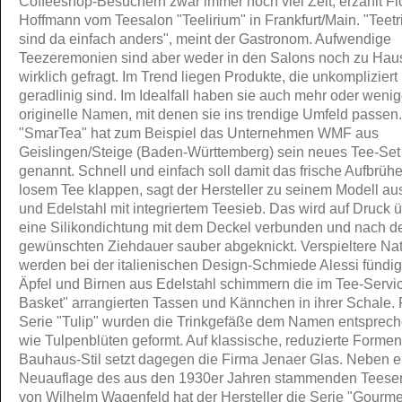
Coffeeshop-Besuchern zwar immer noch viel Zeit, erzählt Fl
Hoffmann vom Teesalon "Teelirium" in Frankfurt/Main. "Teetr
sind da einfach anders", meint der Gastronom. Aufwendige
Teezeremonien sind aber weder in den Salons noch zu Hau
wirklich gefragt. Im Trend liegen Produkte, die unkompliziert
geradlinig sind. Im Idealfall haben sie auch mehr oder wenig
originelle Namen, mit denen sie ins trendige Umfeld passen.
"SmarTea" hat zum Beispiel das Unternehmen WMF aus
Geislingen/Steige (Baden-Württemberg) sein neues Tee-Set
genannt. Schnell und einfach soll damit das frische Aufbrüh
losem Tee klappen, sagt der Hersteller zu seinem Modell au
und Edelstahl mit integriertem Teesieb. Das wird auf Druck 
eine Silikondichtung mit dem Deckel verbunden und nach d
gewünschten Ziehdauer sauber abgeknickt. Verspieltere Na
werden bei der italienischen Design-Schmiede Alessi fündig
Äpfel und Birnen aus Edelstahl schimmern die im Tee-Servic
Basket" arrangierten Tassen und Kännchen in ihrer Schale. 
Serie "Tulip" wurden die Trinkgefäße dem Namen entsprec
wie Tulpenblüten geformt. Auf klassische, reduzierte Formen
Bauhaus-Stil setzt dagegen die Firma Jenaer Glas. Neben e
Neuauflage des aus den 1930er Jahren stammenden Teeser
von Wilhelm Wagenfeld hat der Hersteller die Serie "Gourme