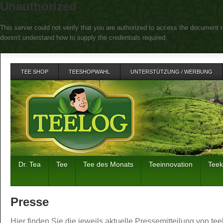
Unauthorized
This server could not verify that you are authorized to access the document r
doesn't understand how to supply the credentials required.
TEE SHOP
TEESHOPWAHL
UNTERSTÜTZUNG / WERBUNG
Dr. Tea
Tee
Tee des Monats
Teeinnovation
Tee
Presse
Hier finden Sie die jeweils aktuelle Pressemitteilung von tee