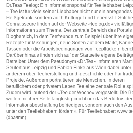
Dr.Teas Teelog: Ein Informationsportal für Teeliebhaber Leip
– Tee ist für viele seiner Liebhaber nicht nur ein anregendes
Heißgetränk, sondern auch Kulturgut und Lebensstil. Solche
Connaisseure finden auf der Webseite «teelog.de» vielfältig
Informationen zum Thema. Der zentrale Bereich des Portals i
Blogbereich, in dem Teefreunde zum Beispiel über ihre eig
Rezepte für Mischungen, neue Sorten auf dem Markt, Kann
Tassen oder die Arbeitsbedingungen von Teepflückern beric
Darüber hinaus finden sich auf der Startseite eigene Beiträg
Betreiber. Unter dem Pseudonym «Dr.Tea» informieren Mart
Seufert aus Leipzig und Fabian Finke aus Wien dabei unter
anderem über Teeherstellung und -geschichte oder Fairtrade
Projekte. Außerdem portraitieren sie Menschen, in deren
beruflichem oder privatem Leben Tee eine zentrale Rolle spie
Zudem wird laufend der «Tee der Woche» vorgestellt. Die Be
wollen mit ihrer Seite langfristig «nicht nur das Bedürfnis der
Informationsbeschaffung befriedigen, sondern auch den Au
unter den Teeliebhabern fördern». Für Teeliebhaber: www.te
(dpa/tmn)