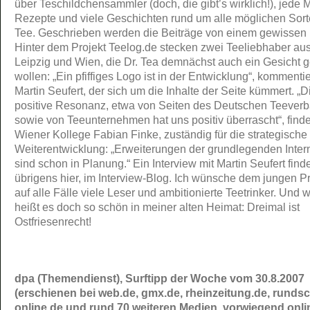
über Te
schildchensammler (doch, die gibt’s wirklich!), jede
Rezepte und viele Geschichten rund um alle möglichen Sor
Tee. Geschrieben werden die Beiträge von einem gewissen 
Hinter dem Projekt Teelog.de stecken zwei Teeliebhaber au
Leipzig und Wien, die Dr. Tea demnächst auch ein Gesicht 
wollen: „Ein pfiffiges Logo ist in der Entwicklung“, kommentie
Martin Seufert, der sich um die Inhalte der Seite kümmert. „D
positive Resonanz, etwa von Seiten des Deutschen Teever
sowie von Teeunternehmen hat uns positiv überrascht“, finde
Wiener Kollege Fabian Finke, zuständig für die strategische
Weiterentwicklung: „Erweiterungen der grundlegenden Intern
sind schon in Planung.“ Ein Interview mit Martin Seufert finde
übrigens hier, im Interview-Blog. Ich wünsche dem jungen Pr
auf alle Fälle viele Leser und ambitionierte Teetrinker. Und 
heißt es doch so schön in meiner alten Heimat: Dreimal ist
Ostfriesenrecht!
dpa (Themendienst), Surftipp der Woche vom 30.8.2007
(erschienen bei web.de, gmx.de, rheinzeitung.de, runds
online.de und rund 70 weiteren Medien, vorwiegend onli