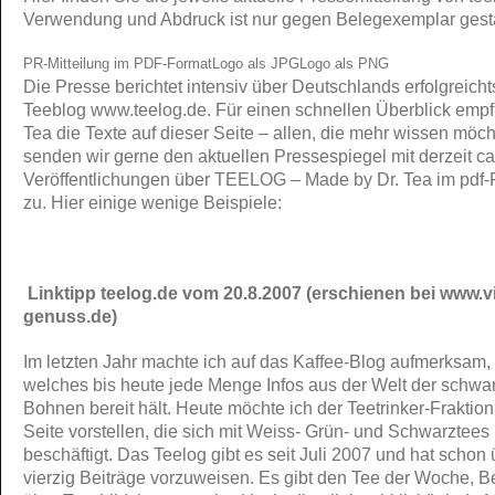
Verwendung und Abdruck ist nur gegen Belegexemplar gesta
PR-Mitteilung im PDF-Format
Logo als JPG
Logo als PNG
Die Presse berichtet intensiv über Deutschlands erfolgreicht
Teeblog www.teelog.de. Für einen schnellen Überblick empfi
Tea die Texte auf dieser Seite – allen, die mehr wissen möch
senden wir gerne den aktuellen Pressespiegel mit derzeit ca
Veröffentlichungen über TEELOG – Made by Dr. Tea im pdf-
zu.
Hier einige wenige Beispiele:
Linktipp teelog.de vom 20.8.2007 (erschienen bei www.vi
genuss.de)
Im letzten Jahr machte ich auf das Kaffee-Blog aufmerksam,
welches bis heute jede Menge Infos aus der Welt der schwa
Bohnen bereit hält. Heute möchte ich der Teetrinker-Fraktion
Seite vorstellen, die sich mit Weiss- Grün- und Schwarztees
beschäftigt. Das Teelog gibt es seit Juli 2007 und hat schon 
vierzig Beiträge vorzuweisen. Es gibt den Tee der Woche, B