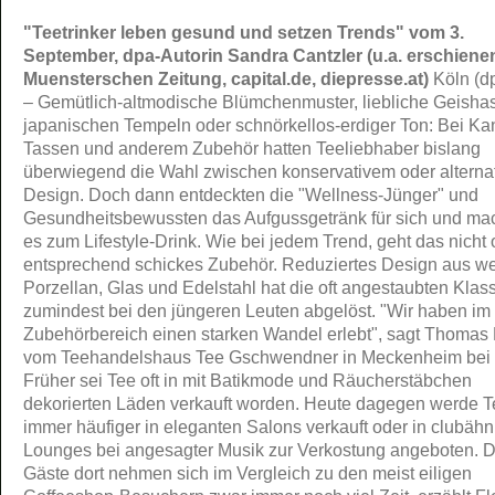
"Teetrinker leben gesund und setzen Trends" vom 3.
September, dpa-Autorin Sandra Cantzler (u.a. erschienen
Muensterschen Zeitung, capital.de, diepresse.at)
Köln (d
– Gemütlich-altmodische Blümchenmuster, liebliche Geishas
japanischen Tempeln oder schnörkellos-erdiger Ton: Bei Ka
Tassen und anderem Zubehör hatten Teeliebhaber bislang
überwiegend die Wahl zwischen konservativem oder alterna
Design. Doch dann entdeckten die "Wellness-Jünger" und
Gesundheitsbewussten das Aufgussgetränk für sich und ma
es zum Lifestyle-Drink. Wie bei jedem Trend, geht das nicht
entsprechend schickes Zubehör. Reduziertes Design aus 
Porzellan, Glas und Edelstahl hat die oft angestaubten Klass
zumindest bei den jüngeren Leuten abgelöst. "Wir haben im
Zubehörbereich einen starken Wandel erlebt", sagt Thomas
vom Teehandelshaus Tee Gschwendner in Meckenheim bei
Früher sei Tee oft in mit Batikmode und Räucherstäbchen
dekorierten Läden verkauft worden. Heute dagegen werde T
immer häufiger in eleganten Salons verkauft oder in clubähn
Lounges bei angesagter Musik zur Verkostung angeboten. D
Gäste dort nehmen sich im Vergleich zu den meist eiligen