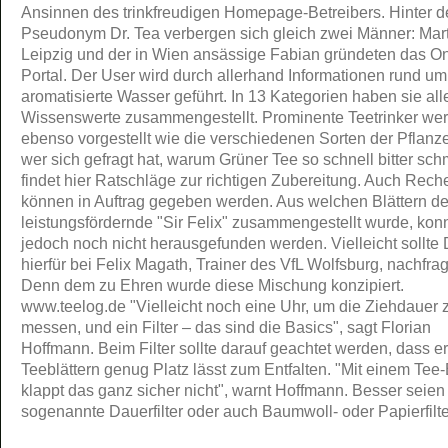
Ansinnen des trinkfreudigen Homepage-Betreibers. Hinter 
Pseudonym Dr. Tea verbergen sich gleich zwei Männer: Mar
Leipzig und der in Wien ansässige Fabian gründeten das On
Portal. Der User wird durch allerhand Informationen rund u
aromatisierte Wasser geführt. In 13 Kategorien haben sie all
Wissenswerte zusammengestellt. Prominente Teetrinker we
ebenso vorgestellt wie die verschiedenen Sorten der Pflanz
wer sich gefragt hat, warum Grüner Tee so schnell bitter sch
findet hier Ratschläge zur richtigen Zubereitung. Auch Rec
können in Auftrag gegeben werden. Aus welchen Blättern de
leistungsfördernde "Sir Felix" zusammengestellt wurde, kon
jedoch noch nicht herausgefunden werden. Vielleicht sollte 
hierfür bei Felix Magath, Trainer des VfL Wolfsburg, nachfra
Denn dem zu Ehren wurde diese Mischung konzipiert.
www.teelog.de
"Vielleicht noch eine Uhr, um die Ziehdauer 
messen, und ein Filter – das sind die Basics", sagt Florian
Hoffmann. Beim Filter sollte darauf geachtet werden, dass e
Teeblättern genug Platz lässt zum Entfalten. "Mit einem Tee-
klappt das ganz sicher nicht", warnt Hoffmann. Besser seien
sogenannte Dauerfilter oder auch Baumwoll- oder Papierfilte