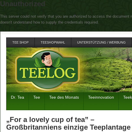
Unauthorized
This server could not verify that you are authorized to access the document r
doesn't understand how to supply the credentials required.
TEE SHOP
TEESHOPWAHL
UNTERSTÜTZUNG / WERBUNG
Dr. Tea
Tee
Tee des Monats
Teeinnovation
Tee
„For a lovely cup of tea” –
Großbritanniens einzige Teeplantage