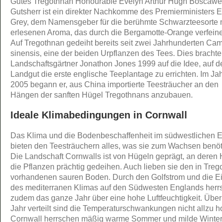
Gutes Tregothnan Honourable Evelyn Arthur Hugh Boscawe
Gutsherr ist ein direkter Nachkomme des Premierministers E
Grey, dem Namensgeber für die berühmte Schwarzteesorte 
erlesenen Aroma, das durch die Bergamotte-Orange verfeiner
Auf Tregothnan gedeiht bereits seit zwei Jahrhunderten Cam
sinensis, eine der beiden Urpflanzen des Tees. Dies bracht
Landschaftsgärtner Jonathon Jones 1999 auf die Idee, auf 
Landgut die erste englische Teeplantage zu errichten. Im Ja
2005 begann er, aus China importierte Teesträucher an den
Hängen der sanften Hügel Tregothnans anzubauen.
Ideale Klimabedingungen in Cornwall
Das Klima und die Bodenbeschaffenheit im südwestlichen 
bieten den Teesträuchern alles, was sie zum Wachsen benöt
Die Landschaft Cornwalls ist von Hügeln geprägt, an deren
die Pflanzen prächtig gedeihen. Auch lieben sie den in Tre
vorhandenen sauren Boden. Durch den Golfstrom und die Ei
des mediterranen Klimas auf den Südwesten Englands herr
zudem das ganze Jahr über eine hohe Luftfeuchtigkeit. Über
Jahr verteilt sind die Temperaturschwankungen nicht allzu h
Cornwall herrschen mäßig warme Sommer und milde Winter 