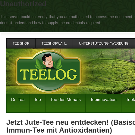
Unauthorized
This server could not verify that you are authorized to access the document r
doesn't understand how to supply the credentials required.
TEE SHOP
TEESHOPWAHL
UNTERSTÜTZUNG / WERBUNG
Dr. Tea
Tee
Tee des Monats
Teeinnovation
Tee
Jetzt Jute-Tee neu entdecken! (Basis
Immun-Tee mit Antioxidantien)