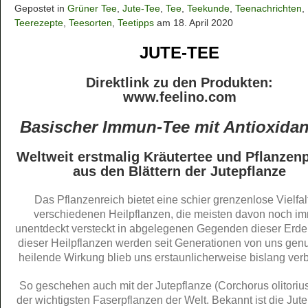
Gepostet in
Grüner Tee
,
Jute-Tee
,
Tee
,
Teekunde
,
Teenachrichten
,
Teerezepte
,
Teesorten
,
Teetipps
am 18. April 2020
JUTE-TEE
Direktlink zu den Produkten:
www.feelino.com
Basischer Immun-Tee mit Antioxidan
Weltweit erstmalig Kräutertee und Pflanzen
aus den Blättern der Jutepflanze
Das Pflanzenreich bietet eine schier grenzenlose Vielfal
verschiedenen Heilpflanzen, die meisten davon noch i
unentdeckt versteckt in abgelegenen Gegenden dieser Erde
dieser Heilpflanzen werden seit Generationen von uns genut
heilende Wirkung blieb uns erstaunlicherweise bislang ver
So geschehen auch mit der Jutepflanze (Corchorus olitorius
der wichtigsten Faserpflanzen der Welt. Bekannt ist die Jut