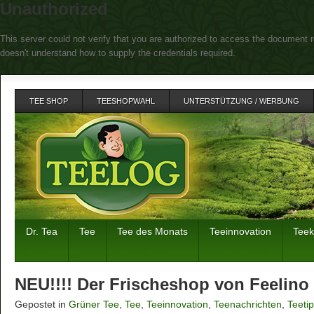
Unauthorized
This server could not verify that you are authorized to access the document r
doesn't understand how to supply the credentials required.
TEE SHOP
TEESHOPWAHL
UNTERSTÜTZUNG / WERBUNG
Dr. Tea
Tee
Tee des Monats
Teeinnovation
Tee
NEU!!!! Der Frischeshop von Feelino
Gepostet in
Grüner Tee
,
Tee
,
Teeinnovation
,
Teenachrichten
,
Teeti