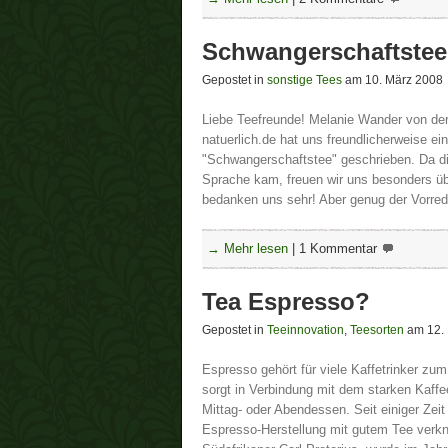
Schwangerschaftstee
Gepostet in
sonstige Tees
am 10. März 2008
Liebe Teefreunde! Melanie Wander von der 
natuerlich.de hat uns freundlicherweise ei
"Schwangerschaftstee" geschrieben. Da di
Sprache kam, freuen wir uns besonders ü
bedanken uns sehr! Aber genug der Vorred
→ Mehr lesen
|
1 Kommentar
Tea Espresso?
Gepostet in
Teeinnovation
,
Teesorten
am 12. 
Espresso gehört für viele Kaffetrinker zu
sorgt in Verbindung mit dem starken Kaf
Mittag- oder Abendessen. Seit einiger Zeit 
Espresso-Herstellung mit gutem Tee verkn