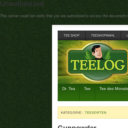
Unauthorized
This server could not verify that you are authorized to access the document r
TEE SHOP
TEESHOPWAHL
Dr. Tea
Tee
Tee des Monat
KATEGORIE::
TEESORTEN
Gunpowder