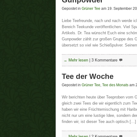
Gepostet in
Grüner Tee
am 19. September 2
Liebe Teefreunde, nach und nach werde ic
Bereich Teekunde veröffentlichen. Viel S
Artikels. Dr. Tea wünscht Euch eine sc
Gunpowder zählt zur großen Gruppe des G
übersetzt so viel wie Schießpulver. Seine
→ Mehr lesen
|
3 Kommentare
Tee der Woche
Gepostet in
Grüner Tee
,
Tee des Monats
am 2
Wir berichten heute über Teeproben vom 
gleich zwei Tees die wir eigentlich zum 
haben wir eine Früchtemischung mit Hari
nicht nur um eine lustige Idee, sondern d
finden wir, ist dieser Tee auch optisch […]
→ Mehr lesen
|
2 Kommentare