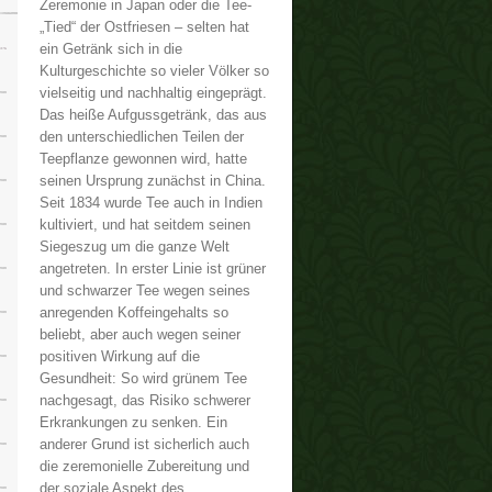
Zeremonie in Japan oder die Tee-
„Tied“ der Ostfriesen – selten hat
ein Getränk sich in die
Kulturgeschichte so vieler Völker so
vielseitig und nachhaltig eingeprägt.
Das heiße Aufgussgetränk, das aus
den unterschiedlichen Teilen der
Teepflanze gewonnen wird, hatte
seinen Ursprung zunächst in China.
Seit 1834 wurde Tee auch in Indien
kultiviert, und hat seitdem seinen
Siegeszug um die ganze Welt
angetreten. In erster Linie ist grüner
und schwarzer Tee wegen seines
anregenden Koffeingehalts so
beliebt, aber auch wegen seiner
positiven Wirkung auf die
Gesundheit: So wird grünem Tee
nachgesagt, das Risiko schwerer
Erkrankungen zu senken. Ein
anderer Grund ist sicherlich auch
die zeremonielle Zubereitung und
der soziale Aspekt des