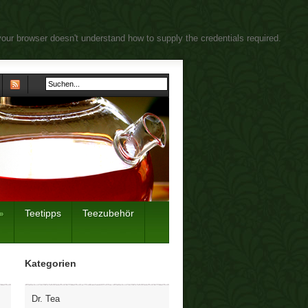
your browser doesn't understand how to supply the credentials required.
Teetipps
Teezubehör
»
Kategorien
Dr. Tea