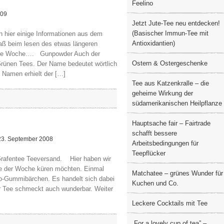
Feelino
009
Jetzt Jute-Tee neu entdecken!
(Basischer Immun-Tee mit
h hier einige Informationen aus dem
Antioxidantien)
paß beim lesen des etwas längeren
höne Woche…. Gunpowder Auch der
Ostern & Ostergeschenke
rünen Tees. Der Name bedeutet wörtlich
n Namen erhielt der […]
Tee aus Katzenkralle – die
geheime Wirkung der
südamerikanischen Heilpflanze
Hauptsache fair – Fairtrade
schafft bessere
3. September 2008
Arbeitsbedingungen für
Teepflücker
Grafentee Teeversand. Hier haben wir
Tee der Woche küren möchten. Einmal
Matchatee – grünes Wunder für
bo-Gummibärchen. Es handelt sich dabei
Kuchen und Co.
er Tee schmeckt auch wunderbar. Weiter
Leckere Cocktails mit Tee
„For a lovely cup of tea” –