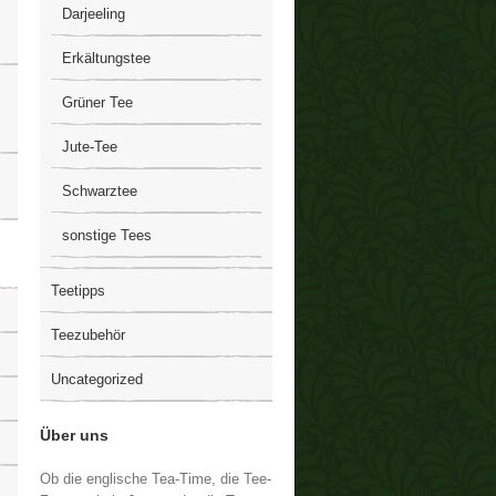
Darjeeling
Erkältungstee
Grüner Tee
Jute-Tee
Schwarztee
sonstige Tees
Teetipps
Teezubehör
Uncategorized
Über uns
Ob die englische Tea-Time, die Tee-