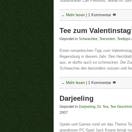
Südafrikaner Carl Pretorius, wurde im Jahr
→ Mehr lesen
|
1 Kommentar
Tee zum Valentinstag
Gepostet in
Schwarztee
,
Teesorten
,
Teetipps
Einen romantischen Tipp zum Valentinstag
Regensburg in diesem Jahr: Den Herzblatt-T
aus, er dürfte auch so schmecken. Die Zu
Schwarztee den besonders süssen und f
→ Mehr lesen
|
1 Kommentar
Darjeeling
Gepostet in
Darjeeling
,
Dr. Tea
,
Tee Geschich
2007
Spiele und Games rund um das Thema Tee
grandiosen PC-Spiel Jack Keane bringt nu