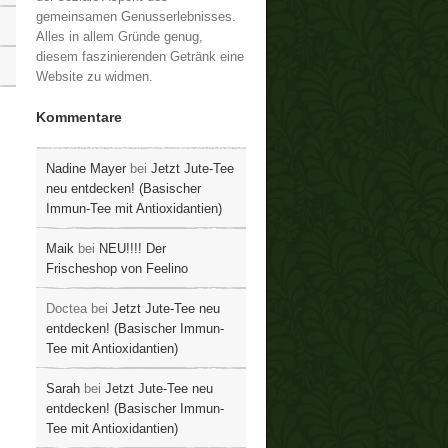
gemeinsamen Genusserlebnisses.
Alles in allem Gründe genug,
diesem faszinierenden Getränk eine
Website zu widmen.
Kommentare
Nadine Mayer
bei
Jetzt Jute-Tee
neu entdecken! (Basischer
Immun-Tee mit Antioxidantien)
Maik
bei
NEU!!!! Der
Frischeshop von Feelino
Doctea
bei
Jetzt Jute-Tee neu
entdecken! (Basischer Immun-
Tee mit Antioxidantien)
Sarah
bei
Jetzt Jute-Tee neu
entdecken! (Basischer Immun-
Tee mit Antioxidantien)