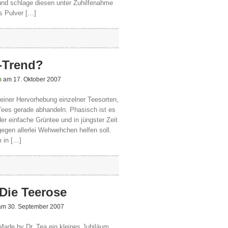
und schlage diesen unter Zuhilfenahme
s Pulver […]
-Trend?
n
am 17. Oktober 2007
einer Hervorhebung einzelner Teesorten,
ees gerade abhandeln. Phasisch ist es
r einfache Grüntee und in jüngster Zeit
egen allerlei Wehwehchen helfen soll.
 in […]
: Die Teerose
m 30. September 2007
de by Dr. Tea ein kleines Jubiläum