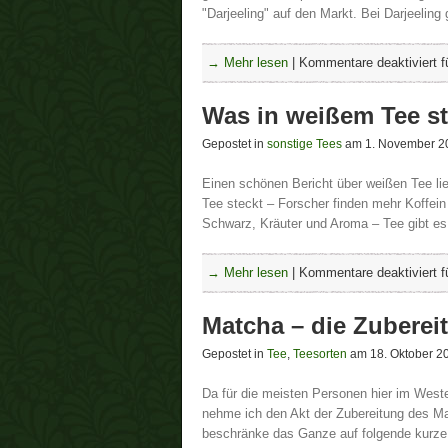
"Darjeeling" auf den Markt. Bei Darjeeling
→ Mehr lesen
|
Kommentare deaktiviert
f
Was in weißem Tee st
Gepostet in
sonstige Tees
am 1. November 2
Einen schönen Bericht über weißen Tee lie
Tee steckt – Forscher finden mehr Koffein 
Schwarz, Kräuter und Aroma – Tee gibt es 
→ Mehr lesen
|
Kommentare deaktiviert
f
Matcha – die Zuberei
Gepostet in
Tee
,
Teesorten
am 18. Oktober 2
Da für die meisten Personen hier im West
nehme ich den Akt der Zubereitung des M
beschränke das Ganze auf folgende kurz