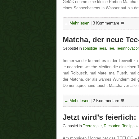
Gefäß nehme eine kleine Portion Matcha 
eines Schneebesens in Wasser auf bis da
→ Mehr lesen
|
3 Kommentare
Matcha, der neue Tee
Gepostet in
sonstige Tees
,
Tee
,
Teeinnovatio
Immer wieder kommt es in der Teewelt zu 
je nachdem welche Medien die einzelnen T
mal Roibusch, mal Mate, mal Puerh, mal de
der Matcha, der als wahres Wundermittel g
Dementsprechend taucht Matcha vor allem
→ Mehr lesen
|
2 Kommentare
Jetzt wird’s feierlich
Gepostet in
Teerezepte
,
Teesorten
,
Teetipps
a
Am morgigen Montag hat das TEELOG – Ma