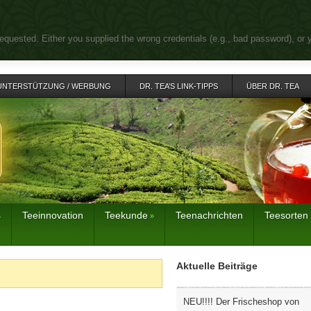
equested. Either you supplied the wrong credentials (e.g., bad password), or 
UNTERSTÜTZUNG / WERBUNG
DR. TEA’S LINK-TIPPS
ÜBER DR. TEA
s
Teeinnovation
Teekunde
Teenachrichten
Teesorten
»
Aktuelle Beiträge
NEU!!!! Der Frischeshop von