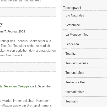
 2006 bereits als innovatives […]
Teeshopwahl
Bio Naturales
?
GrafenTee
am 7. Februar 2008
La Mousson Tee
 bringt das Teehaus Backfischer aus
Lea’s Tea
ee. Der Tee sieht nicht nur herrlich
ckerherzen verleihen dem aromatisierten
Teafritz
einen Geschmack.
Tee und Genuss
Tee und Meer
Teekontor Kiel
te
,
Teesorten
,
Teetipps
am 2. Dezember
teemarktplatz
 werden immer beliebter: Nach dem
Teematik
n Abacusspiele ein Brettspiel namens