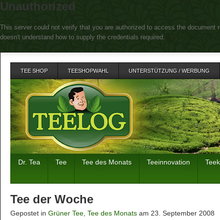
Unauthorized
This server could not verify that you are authorized to access the document r
doesn't understand how to supply the credentials required.
TEE SHOP
TEESHOPWAHL
UNTERSTÜTZUNG / WERBUNG
Dr. Tea
Tee
Tee des Monats
Teeinnovation
Tee
Tee der Woche
Gepostet in
Grüner Tee
,
Tee des Monats
am 23. September 2008