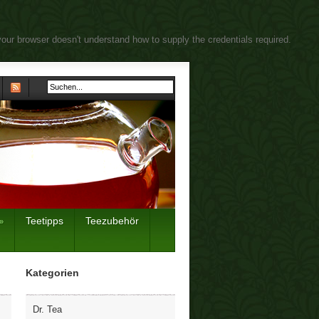
your browser doesn't understand how to supply the credentials required.
Teetipps
Teezubehör
»
Kategorien
Dr. Tea