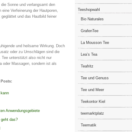
die Sonne und verlangsamt den
Teeshopwahl
 eine Verfeinerung der Hautporen,
geglättet und das Hautbild feiner
Bio Naturales
GrafenTee
La Mousson Tee
eruhigende und heilsame Wirkung. Doch
usatz oder zu Umschlägen sind die
Lea’s Tea
Tee unterstützt also nicht nur
a oder Massagen, sondern ist als
Teafritz
Tee und Genuss
 Posts:
Tee und Meer
 kann
Teekontor Kiel
gsten Anwendungsgebiete
teemarktplatz
– geht das?
Teematik
d