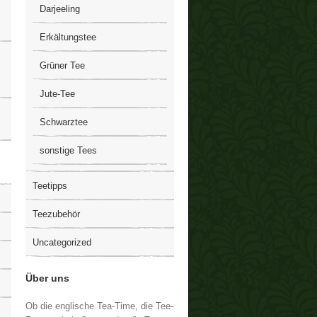
Darjeeling
Erkältungstee
Grüner Tee
Jute-Tee
Schwarztee
sonstige Tees
Teetipps
Teezubehör
Uncategorized
Über uns
Ob die englische Tea-Time, die Tee-