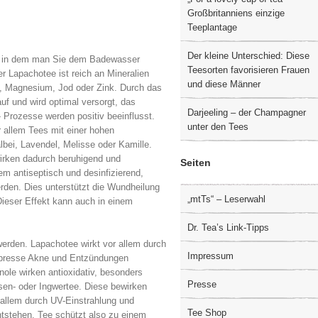
Großbritanniens einzige
Teeplantage
Der kleine Unterschied: Diese
, in dem man Sie dem Badewasser
Teesorten favorisieren Frauen
 Lapachotee ist reich an Mineralien
und diese Männer
, Magnesium, Jod oder Zink. Durch das
f und wird optimal versorgt, das
Darjeeling – der Champagner
- Prozesse werden positiv beeinflusst.
unter den Tees
 allem Tees mit einer hohen
lbei, Lavendel, Melisse oder Kamille.
wirken dadurch beruhigend und
Seiten
m antiseptisch und desinfizierend,
rden. Dies unterstützt die Wundheilung
„mtTs“ – Leserwahl
Dieser Effekt kann auch in einem
Dr. Tea’s Link-Tipps
erden. Lapachotee wirkt vor allem durch
Impressum
ompresse Akne und Entzündungen
ole wirken antioxidativ, besonders
Presse
sen- oder Ingwertee. Diese bewirken
r allem durch UV-Einstrahlung und
Tee Shop
ntstehen. Tee schützt also zu einem