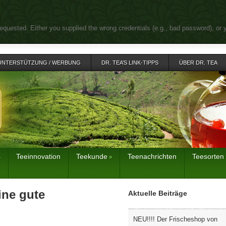
equested. Either you supplied the wrong credentials (e.g., bad password), or 
UNTERSTÜTZUNG / WERBUNG
DR. TEA’S LINK-TIPPS
ÜBER DR. TEA
s
Teeinnovation
Teekunde
Teenachrichten
Teesorten
»
ine gute
Aktuelle Beiträge
NEU!!!! Der Frischeshop von