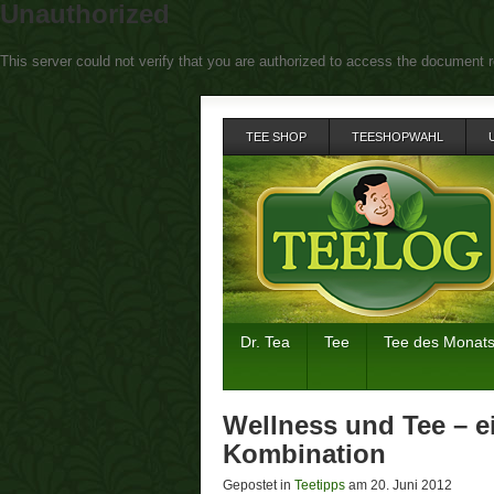
Unauthorized
This server could not verify that you are authorized to access the document r
TEE SHOP
TEESHOPWAHL
Dr. Tea
Tee
Tee des Monat
Wellness und Tee – e
Kombination
Gepostet in
Teetipps
am 20. Juni 2012