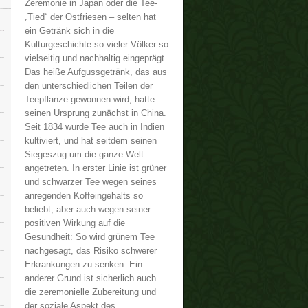
Zeremonie in Japan oder die Tee-
„Tied“ der Ostfriesen – selten hat
ein Getränk sich in die
Kulturgeschichte so vieler Völker so
vielseitig und nachhaltig eingeprägt.
Das heiße Aufgussgetränk, das aus
den unterschiedlichen Teilen der
Teepflanze gewonnen wird, hatte
seinen Ursprung zunächst in China.
Seit 1834 wurde Tee auch in Indien
kultiviert, und hat seitdem seinen
Siegeszug um die ganze Welt
angetreten. In erster Linie ist grüner
und schwarzer Tee wegen seines
anregenden Koffeingehalts so
beliebt, aber auch wegen seiner
positiven Wirkung auf die
Gesundheit: So wird grünem Tee
nachgesagt, das Risiko schwerer
Erkrankungen zu senken. Ein
anderer Grund ist sicherlich auch
die zeremonielle Zubereitung und
der soziale Aspekt des