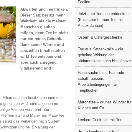
Feelino
Abwarten und Tee trinken.
Jetzt Jute-Tee neu entdecken!
Dieser Satz besitzt mehr
(Basischer Immun-Tee mit
Wahrheit, als die meisten
Antioxidantien)
Menschen glauben
mögen, denn Tee ist nicht
Ostern & Ostergeschenke
nur ein reines Getränk.
Dank seiner Wärme und
Tee aus Katzenkralle – die
speziellen Inhaltsstoffen
geheime Wirkung der
wirkt Tee entspannend,
südamerikanischen Heilpflanze
aber auch anregend,
vitalisierend und
Hauptsache fair – Fairtrade
schafft bessere
Arbeitsbedingungen für
Teepflücker
 Allein dadurch besitzt Tee eine sehr
Matchatee – grünes Wunder für
he genossen wird, eine angenehme
Kuchen und Co.
ohlige Aromen verströmt. Zur
m Pfefferminz- und Mate-Tee. Mate-Tee
Leckere Cocktails mit Tee
nz senkt das Verlangen nach Süßem.
 Schwitzen und bei Erkältung der
„For a lovely cup of tea” –