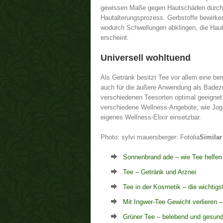
gewissen Maße gegen Hautschäden durch 
Hautalterungsprozess. Gerbstoffe bewirken
wodurch Schwellungen abklingen, die Haut 
erscheint.
Universell wohltuend
Als Getränk besitzt Tee vor allem eine b
auch für die äußere Anwendung als Badez
verschiedenen Teesorten optimal geeignet. 
verschiedene Wellness-Angebote, wie Jog
eigenes Wellness-Elixir einsetzbar.
Photo: sylvi mauersberger: Fotolia
Similar
Sonnenbrand ade – wie Tee helfen
Tee – Getränk und Arznei
Tee in der Kosmetik – die wichti
Mit Ingwer-Tee Gewicht verlieren 
Grüner Tee – belebend und gesun