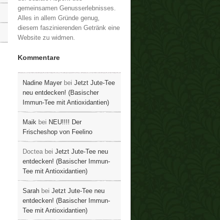
gemeinsamen Genusserlebnisses.
Alles in allem Gründe genug,
diesem faszinierenden Getränk eine
Website zu widmen.
Kommentare
Nadine Mayer
bei
Jetzt Jute-Tee
neu entdecken! (Basischer
Immun-Tee mit Antioxidantien)
Maik
bei
NEU!!!! Der
Frischeshop von Feelino
Doctea
bei
Jetzt Jute-Tee neu
entdecken! (Basischer Immun-
Tee mit Antioxidantien)
Sarah
bei
Jetzt Jute-Tee neu
entdecken! (Basischer Immun-
Tee mit Antioxidantien)