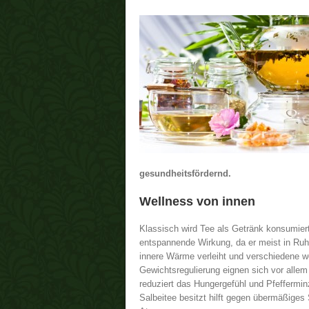
gesundheitsfördernd.
Wellness von innen
Klassisch wird Tee als Getränk konsumiert.
entspannende Wirkung, da er meist in Ru
innere Wärme verleiht und verschiedene w
Gewichtsregulierung eignen sich vor alle
reduziert das Hungergefühl und Pfeffermi
Salbeitee besitzt hilft gegen übermäßiges