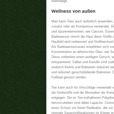
Atemwege.
Wellness von außen
Man kann Tees auch äußerlich anwenden
zusetzt oder als Kompresse verwendet. Der
und Spurenelementen, wie Calcium, Eisen
Badewasser nimmt die Haut diese Stoffe au
Hautbild wird verbessert und Stoffwechsel
Als Badewasserzusatz empfehlen sich vor
Konzentration an ätherischen Ölen, wie Sa
Diese verbreiten einen wohligen Geruch, 
entspannend. Salbei und Kamille sind zude
wodurch Keime und Bakterien reduziert we
und reduziert geruchsbildende Bakterien. 
Fußbad genutzt werden.
Tee kann auch für Umschläge verwendet w
die Gerbstoffe und die Mineralien als K
entgegen. Die im Tee enthaltenen Polyphen
hervorzuheben sind dabei Lapacho- Cistro
einen Schutz vor freien Radikalen, die vo
normale Sauerstoffreaktionen im Körper e