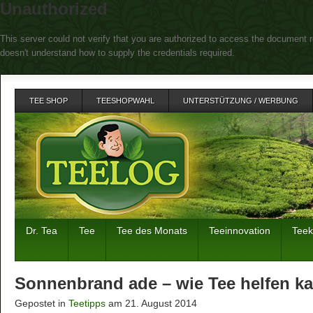
Unauthorized
This server could not verify that you are authorized to access the document r
doesn't understand how to supply the credentials required.
TEE SHOP
TEESHOPWAHL
UNTERSTÜTZUNG / WERBUNG
Dr. Tea
Tee
Tee des Monats
Teeinnovation
Tee
Sonnenbrand ade – wie Tee helfen k
Gepostet in
Teetipps
am 21. August 2014