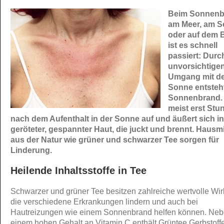
Beim Sonnen
am Meer, am S
oder auf dem 
ist es schnell
passiert: Durc
unvorsichtige
Umgang mit d
Sonne entsteht
Sonnenbrand. E
meist erst Stu
nach dem Aufenthalt in der Sonne auf und äußert sich in
geröteter, gespannter Haut, die juckt und brennt. Hausmi
aus der Natur wie grüner und schwarzer Tee sorgen für
Linderung.
Heilende Inhaltsstoffe in Tee
Schwarzer und grüner Tee besitzen zahlreiche wertvolle Wirk
die verschiedene Erkrankungen lindern und auch bei
Hautreizungen wie einem Sonnenbrand helfen können. Ne
einem hohen Gehalt an Vitamin C enthält Grüntee Gerbstoff