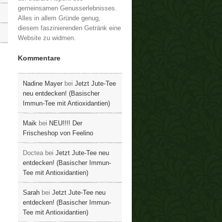
gemeinsamen Genusserlebnisses.
Alles in allem Gründe genug,
diesem faszinierenden Getränk eine
Website zu widmen.
Kommentare
Nadine Mayer
bei
Jetzt Jute-Tee
neu entdecken! (Basischer
Immun-Tee mit Antioxidantien)
Maik
bei
NEU!!!! Der
Frischeshop von Feelino
Doctea
bei
Jetzt Jute-Tee neu
entdecken! (Basischer Immun-
Tee mit Antioxidantien)
Sarah
bei
Jetzt Jute-Tee neu
entdecken! (Basischer Immun-
Tee mit Antioxidantien)