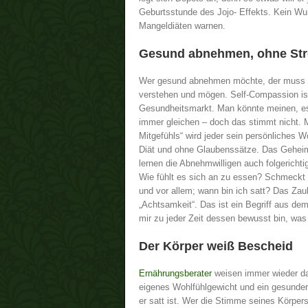
Geburtsstunde des Jojo- Effekts. Kein Wu
Mangeldiäten warnen.
Gesund abnehmen, ohne Str
Wer gesund abnehmen möchte, der muss z
verstehen und mögen. Self-Compassion is
Gesundheitsmarkt. Man könnte meinen, es 
immer gleichen – doch das stimmt nicht. M
Mitgefühls“ wird jeder sein persönliches W
Diät und ohne Glaubenssätze. Das Geheimn
lernen die Abnehmwilligen auch folgerichtig
Wie fühlt es sich an zu essen? Schmeckt m
und vor allem; wann bin ich satt? Das Zau
„Achtsamkeit“. Das ist ein Begriff aus de
mir zu jeder Zeit dessen bewusst bin, was 
Der Körper weiß Bescheid
Ernährungsberater
weisen immer wieder da
eigenes Wohlfühlgewicht und ein gesunder
er satt ist. Wer die Stimme seines Körpers