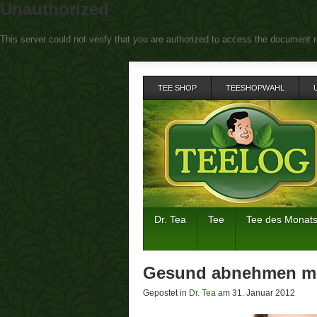
Unauthorized
This server could not verify that you are authorized to access the document r
TEE SHOP
TEESHOPWAHL
Dr. Tea
Tee
Tee des Monat
Gesund abnehmen mi
Gepostet in
Dr. Tea
am 31. Januar 2012