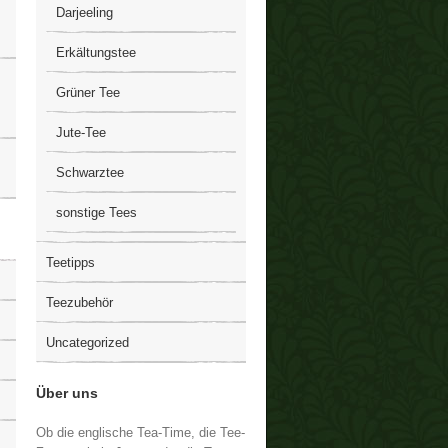
Darjeeling
Erkältungstee
Grüner Tee
Jute-Tee
Schwarztee
sonstige Tees
Teetipps
Teezubehör
Uncategorized
Über uns
Ob die englische Tea-Time, die Tee-