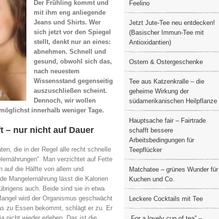
Der Frühling kommt und
Feelino
mit ihm eng anliegende
Jeans und Shirts. Wer
Jetzt Jute-Tee neu entdecken!
sich jetzt vor den Spiegel
(Basischer Immun-Tee mit
stellt, denkt nur an eines:
Antioxidantien)
abnehmen. Schnell und
gesund, obwohl sich das,
Ostern & Ostergeschenke
nach neuestem
Wissensstand gegenseitig
Tee aus Katzenkralle – die
auszuschließen scheint.
geheime Wirkung der
Dennoch, wir wollen
südamerikanischen Heilpflanze
möglichst innerhalb weniger Tage.
Hauptsache fair – Fairtrade
ft – nur nicht auf Dauer
schafft bessere
Arbeitsbedingungen für
en, die in der Regel alle recht schnelle
Teepflücker
elernährungen“. Man verzichtet auf Fette
 auf die Hälfte von allem und
Matchatee – grünes Wunder für
ede Mangelernährung lässt die Kalorien
Kuchen und Co.
brigens auch. Beide sind sie in etwa
n Mangel wird der Organismus geschwächt
Leckere Cocktails mit Tee
as zu Essen bekommt, schlägt er zu. Er
ja nicht wieder erleben. Das ist die
„For a lovely cup of tea” –