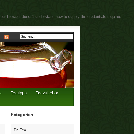
your browser doesn't understand how to supply the credentials required.
Teetipps
Teezubehör
»
Kategorien
Dr. Tea