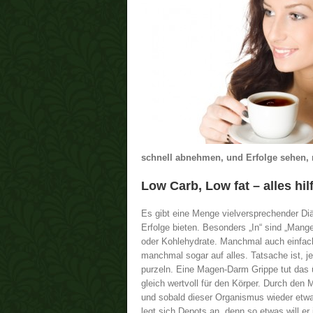
schnell abnehmen, und Erfolge sehen, 
Low Carb, Low fat – alles hil
Es gibt eine Menge vielversprechender Diät
Erfolge bieten. Besonders „In“ sind „Mang
oder Kohlehydrate. Manchmal auch einfach
manchmal sogar auf alles. Tatsache ist, j
purzeln. Eine Magen-Darm Grippe tut das ü
gleich wertvoll für den Körper. Durch de
und sobald dieser Organismus wieder etw
legt sich Depots an, denn so etwas will er 