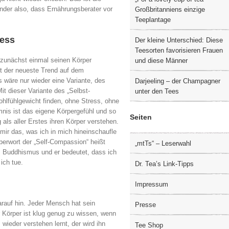
nder also, dass Ernährungsberater vor
Großbritanniens einzige
Teeplantage
ess
Der kleine Unterschied: Diese
Teesorten favorisieren Frauen
unächst einmal seinen Körper
und diese Männer
t der neueste Trend auf dem
wäre nur wieder eine Variante, des
Darjeeling – der Champagner
it dieser Variante des „Selbst-
unter den Tees
ohlfühlgewicht finden, ohne Stress, ohne
is ist das eigene Körpergefühl und so
Seiten
 als aller Erstes ihren Körper verstehen.
ir das, was ich in mich hineinschaufle
berwort der „Self-Compassion“ heißt
„mtTs“ – Leserwahl
m Buddhismus und er bedeutet, dass ich
ich tue.
Dr. Tea’s Link-Tipps
Impressum
rauf hin. Jeder Mensch hat sein
Presse
 Körper ist klug genug zu wissen, wenn
 wieder verstehen lernt, der wird ihn
Tee Shop