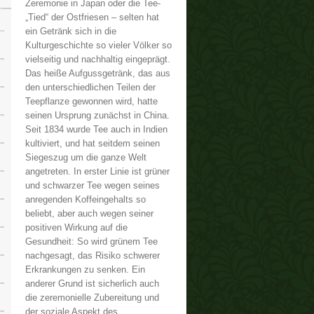
Zeremonie in Japan oder die Tee-
„Tied“ der Ostfriesen – selten hat
ein Getränk sich in die
Kulturgeschichte so vieler Völker so
vielseitig und nachhaltig eingeprägt.
Das heiße Aufgussgetränk, das aus
den unterschiedlichen Teilen der
Teepflanze gewonnen wird, hatte
seinen Ursprung zunächst in China.
Seit 1834 wurde Tee auch in Indien
kultiviert, und hat seitdem seinen
Siegeszug um die ganze Welt
angetreten. In erster Linie ist grüner
und schwarzer Tee wegen seines
anregenden Koffeingehalts so
beliebt, aber auch wegen seiner
positiven Wirkung auf die
Gesundheit: So wird grünem Tee
nachgesagt, das Risiko schwerer
Erkrankungen zu senken. Ein
anderer Grund ist sicherlich auch
die zeremonielle Zubereitung und
der soziale Aspekt des