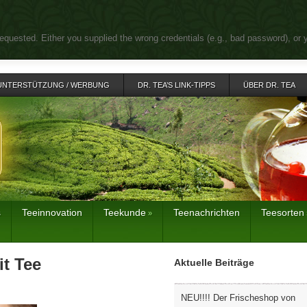
equested. Either you supplied the wrong credentials (e.g., bad password), or 
UNTERSTÜTZUNG / WERBUNG
DR. TEA’S LINK-TIPPS
ÜBER DR. TEA
s
Teeinnovation
Teekunde
Teenachrichten
Teesorten
»
t Tee
Aktuelle Beiträge
NEU!!!! Der Frischeshop von