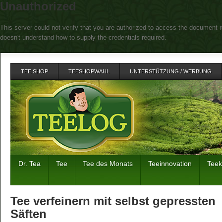
Unauthorized
This server could not verify that you are authorized to access the document r
doesn't understand how to supply the credentials required.
TEE SHOP
TEESHOPWAHL
UNTERSTÜTZUNG / WERBUNG
Dr. Tea
Tee
Tee des Monats
Teeinnovation
Tee
Tee verfeinern mit selbst gepressten
Säften