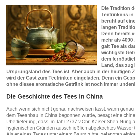
Die Tradition 
Teetrinkens in
beruht auf ein
langen Traditi
Denn bereits v
mehr als 4000
galt Tee als da
wichtigste Get
dem fernöstli
Land, das zugl
Ursprungsland des Tees ist. Aber auch in der heutigen Z
wird der Gast zum Teetrinken eingeladen. Denn ein Ges
ohne dieses aromatische Getränk ist noch immer unden
Die Geschichte des Tees in China
Auch wenn sich nicht genau nachweisen lässt, wann genau 
dem Teeanbau in China begonnen wurde, besagt eine chin
Überlieferung, dass im Jahr 2737 v.Chr. Kaiser Shen-Nung 
hygienischen Gründen ausschließlich abgekochtes Wasser t
Als er eines Tages unter einem Baum ruhte, gelangten einig