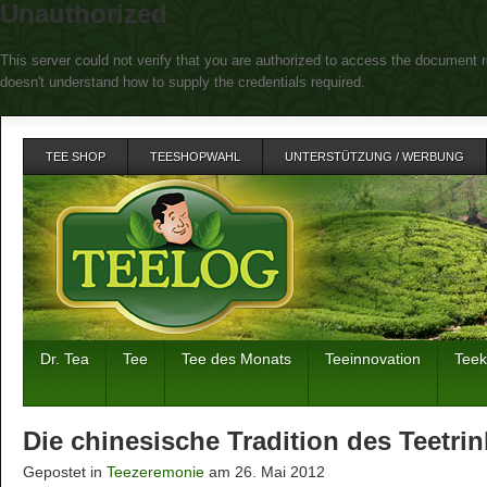
Unauthorized
This server could not verify that you are authorized to access the document r
doesn't understand how to supply the credentials required.
TEE SHOP
TEESHOPWAHL
UNTERSTÜTZUNG / WERBUNG
Dr. Tea
Tee
Tee des Monats
Teeinnovation
Tee
Die chinesische Tradition des Teetri
Gepostet in
Teezeremonie
am 26. Mai 2012