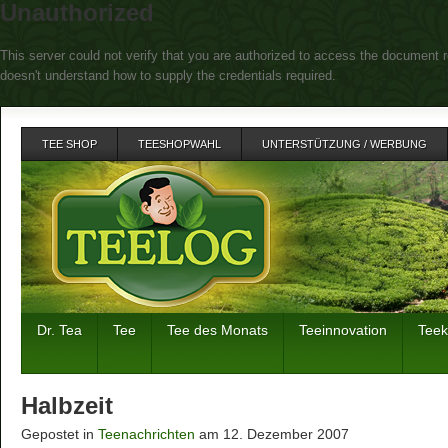
Unauthorized
This server could not verify that you are authorized to access the document r
doesn't understand how to supply the credentials required.
TEE SHOP
TEESHOPWAHL
UNTERSTÜTZUNG / WERBUNG
Dr. Tea
Tee
Tee des Monats
Teeinnovation
Tee
Halbzeit
Gepostet in
Teenachrichten
am 12. Dezember 2007