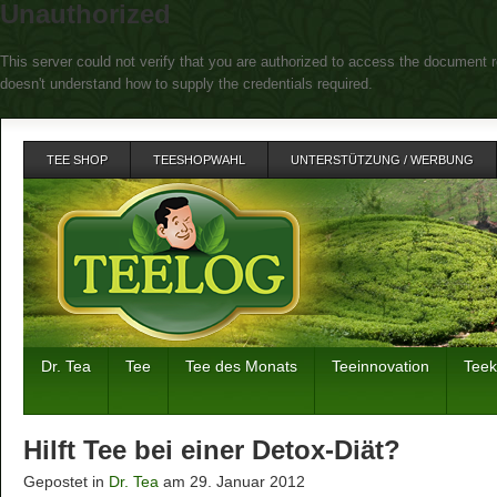
Unauthorized
This server could not verify that you are authorized to access the document r
doesn't understand how to supply the credentials required.
TEE SHOP
TEESHOPWAHL
UNTERSTÜTZUNG / WERBUNG
Dr. Tea
Tee
Tee des Monats
Teeinnovation
Tee
Hilft Tee bei einer Detox-Diät?
Gepostet in
Dr. Tea
am 29. Januar 2012