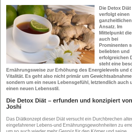
Die Detox Diät
verfolgt einen
ganzheitlichen
Ansatz. Im
Mittelpunkt di
auch bei
Prominenten s
beliebten und
erfolgreichen D
steht eine bes
Ernährungsweise zur Erhöhung des Energielevels und 
Vitalität. Es geht also nicht primär um Gewichtsabnahme
sondern um ein neues Lebensgefühl, letztendlich auch
einen neuen Lebensstil.
Die Detox Diät – erfunden und konzipiert von
Joshi
Das Diätkonzept dieser Diät versucht ein Durchbrechen alter
eingefahrener Lebens-und Ernährungsgewohnheiten zu erre
um so auch wieder mehr Gespür für den Körper und seine