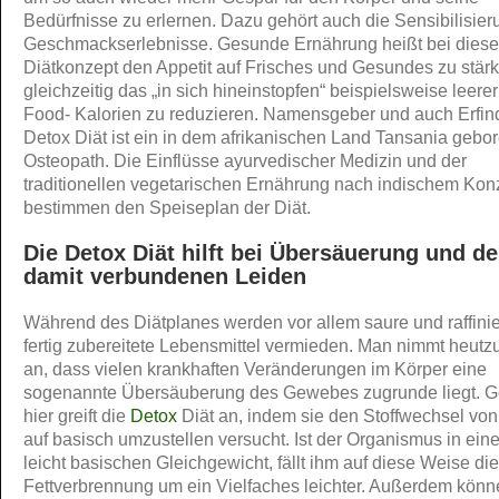
Bedürfnisse zu erlernen. Dazu gehört auch die Sensibilisier
Geschmackserlebnisse. Gesunde Ernährung heißt bei dies
Diätkonzept den Appetit auf Frisches und Gesundes zu stär
gleichzeitig das „in sich hineinstopfen“ beispielsweise leerer
Food- Kalorien zu reduzieren. Namensgeber und auch Erfin
Detox Diät ist ein in dem afrikanischen Land Tansania gebo
Osteopath. Die Einflüsse ayurvedischer Medizin und der
traditionellen vegetarischen Ernährung nach indischem Kon
bestimmen den Speiseplan der Diät.
Die Detox Diät hilft bei Übersäuerung und d
damit verbundenen Leiden
Während des Diätplanes werden vor allem saure und raffinie
fertig zubereitete Lebensmittel vermieden. Man nimmt heutz
an, dass vielen krankhaften Veränderungen im Körper eine
sogenannte Übersäuberung des Gewebes zugrunde liegt. 
hier greift die
Detox
Diät an, indem sie den Stoffwechsel von
auf basisch umzustellen versucht. Ist der Organismus in ein
leicht basischen Gleichgewicht, fällt ihm auf diese Weise die
Fettverbrennung um ein Vielfaches leichter. Außerdem kön