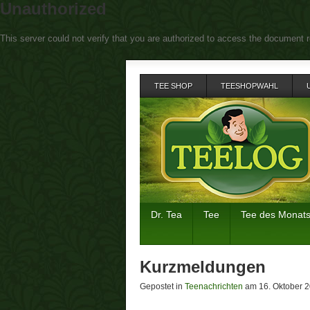
Unauthorized
This server could not verify that you are authorized to access the document r
TEE SHOP
TEESHOPWAHL
Dr. Tea
Tee
Tee des Monat
Kurzmeldungen
Gepostet in
Teenachrichten
am 16. Oktober 