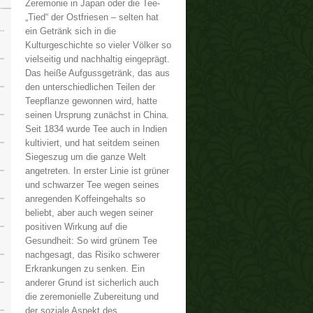
Zeremonie in Japan oder die Tee-
„Tied“ der Ostfriesen – selten hat
ein Getränk sich in die
Kulturgeschichte so vieler Völker so
vielseitig und nachhaltig eingeprägt.
Das heiße Aufgussgetränk, das aus
den unterschiedlichen Teilen der
Teepflanze gewonnen wird, hatte
seinen Ursprung zunächst in China.
Seit 1834 wurde Tee auch in Indien
kultiviert, und hat seitdem seinen
Siegeszug um die ganze Welt
angetreten. In erster Linie ist grüner
und schwarzer Tee wegen seines
anregenden Koffeingehalts so
beliebt, aber auch wegen seiner
positiven Wirkung auf die
Gesundheit: So wird grünem Tee
nachgesagt, das Risiko schwerer
Erkrankungen zu senken. Ein
anderer Grund ist sicherlich auch
die zeremonielle Zubereitung und
der soziale Aspekt des