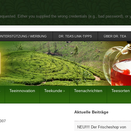
equested. Either you supplied the wrong credentials (e.g., bad password), or 
UNTERSTÜTZUNG / WERBUNG
DR. TEA’S LINK-TIPPS
ÜBER DR. TEA
s
Teeinnovation
Teekunde
Teenachrichten
Teesorten
»
Aktuelle Beiträge
2007
NEU!!!! Der Frischeshop von