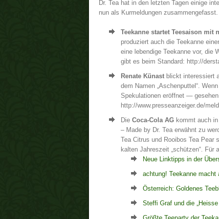
Dr. Tea hat in den letzten Tagen einige i
nun als Kurmeldungen zusammengefasst.
Teekanne startet Teesaison mit
produziert auch die Teekanne ein
eine lebendige Teekanne vor, die W
gibt es beim Standard: http://ders
Renate Künast
blickt interessier
dem Namen „Aschenputtel“. Wenn 
Spekulationen eröffnet — gesehen
http://www.presseanzeiger.de/meld
Die
Coca-Cola AG
kommt auch in
– Made by Dr. Tea erwähnt zu wer
Tea Citrus und Rooibos Tea Pear s
kalten Jahreszeit „schützen“. Für 
Neue Linktipps in der Über
achtung! Teekanne macht 
Österreich: Goldenes Teebl
Steffi Graf und die „Heisse
Größte Teeparty der Teek