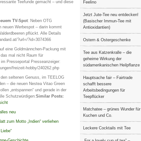
nteressante Teefunde gemacht – und diese
Feelino
Jetzt Jute-Tee neu entdecken!
 neuem TV-Spot
: Neben OTG
(Basischer Immun-Tee mit
en neuen Werbespot – darin kommt
Antioxidantien)
alderdbeeren pflückt. Alle Details
tandard.at/?url=/?id=3074366
Ostern & Ostergeschenke
t auf eine Goldmännchen-Packung mit
Tee aus Katzenkralle – die
das mal nicht Raum für
geheime Wirkung der
 im Presseportal Presseanzeiger:
südamerikanischen Heilpflanze
ungen/freizeit-hobby/240262.php
 den seltenen Genuss, im TEELOG
Hauptsache fair – Fairtrade
den – die neuen Nestea Vitao Green
schafft bessere
ollen „entspannen“ und gerade in der
Arbeitsbedingungen für
alle Schutzwürdigen:
Similar Posts:
Teepflücker
sicht
Matchatee – grünes Wunder für
alles neu
Kuchen und Co.
att zum Motto „Indien“ verliehen
Leckere Cocktails mit Tee
 Liebe“
anne-Geschichte
„For a lovely cup of tea” –