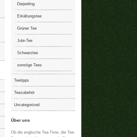
Darjeeling
Erkältungstee
Grüner Tee
Jute-Tee
Schwarztee
sonstige Tees
Teetipps
Teezubehör
Uncategorized
Über uns
Ob die englische Tea-Time, die Tee-