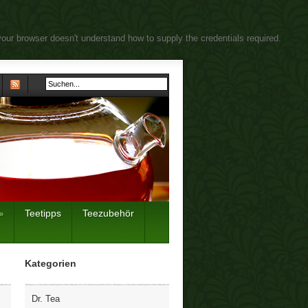
your browser doesn't understand how to supply the credentials required.
Teetipps
Teezubehör
»
Kategorien
Dr. Tea