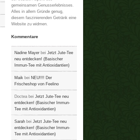
gemeinsamen Genusserlebnisses.
Alles in allem Gründe genug,
diesem faszinierenden Getränk eine
Website zu widmen.
Kommentare
Nadine Mayer
bei
Jetzt Jute-Tee
neu entdecken! (Basischer
Immun-Tee mit Antioxidantien)
Maik
bei
NEU!!!! Der
Frischeshop von Feelino
Doctea
bei
Jetzt Jute-Tee neu
entdecken! (Basischer Immun-
Tee mit Antioxidantien)
Sarah
bei
Jetzt Jute-Tee neu
entdecken! (Basischer Immun-
Tee mit Antioxidantien)