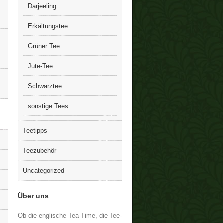
Darjeeling
Erkältungstee
Grüner Tee
Jute-Tee
Schwarztee
sonstige Tees
Teetipps
Teezubehör
Uncategorized
Über uns
Ob die englische Tea-Time, die Tee-