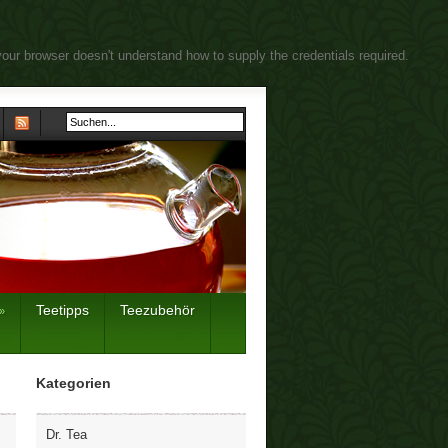
your browser doesn't understand how to supply the credentials required.
Teetipps
Teezubehör
»
Kategorien
Dr. Tea