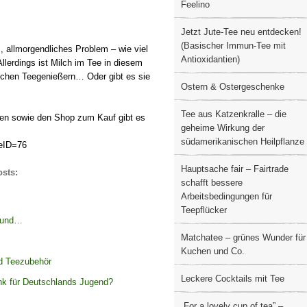
Feelino
Jetzt Jute-Tee neu entdecken!
(Basischer Immun-Tee mit
 allmorgendliches Problem – wie viel
Antioxidantien)
llerdings ist Milch im Tee in diesem
chen Teegenießern… Oder gibt es sie
Ostern & Ostergeschenke
Tee aus Katzenkralle – die
gen sowie den Shop zum Kauf gibt es
geheime Wirkung der
südamerikanischen Heilpflanze
geID=76
Hauptsache fair – Fairtrade
osts:
schafft bessere
Arbeitsbedingungen für
Teepflücker
esund…
Matchatee – grünes Wunder für
Kuchen und Co.
nd Teezubehör
Leckere Cocktails mit Tee
nk für Deutschlands Jugend?
„For a lovely cup of tea” –