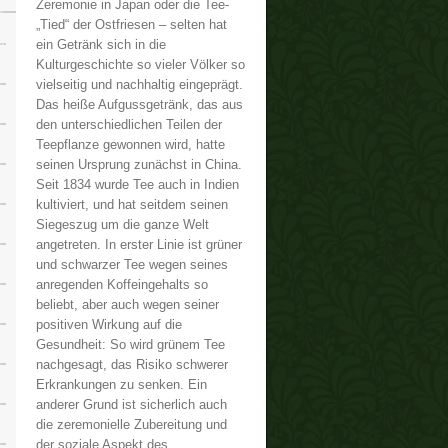
Zeremonie in Japan oder die Tee-
„Tied“ der Ostfriesen – selten hat
ein Getränk sich in die
Kulturgeschichte so vieler Völker so
vielseitig und nachhaltig eingeprägt.
Das heiße Aufgussgetränk, das aus
den unterschiedlichen Teilen der
Teepflanze gewonnen wird, hatte
seinen Ursprung zunächst in China.
Seit 1834 wurde Tee auch in Indien
kultiviert, und hat seitdem seinen
Siegeszug um die ganze Welt
angetreten. In erster Linie ist grüner
und schwarzer Tee wegen seines
anregenden Koffeingehalts so
beliebt, aber auch wegen seiner
positiven Wirkung auf die
Gesundheit: So wird grünem Tee
nachgesagt, das Risiko schwerer
Erkrankungen zu senken. Ein
anderer Grund ist sicherlich auch
die zeremonielle Zubereitung und
der soziale Aspekt des