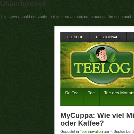
Unauthorized
This server could not verify that you are authorized to access the document r
TEE SHOP
TEESHOPWAHL
Dr. Tea
Tee
Tee des Monat
MyCuppa: Wie viel Mi
oder Kaffee?
Gepostet in
Teeinnovation
am 4. September 