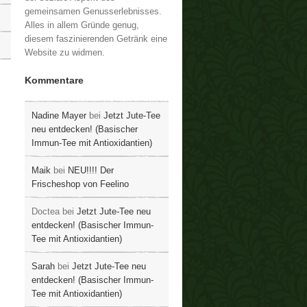
gemeinsamen Genusserlebnisses.
Alles in allem Gründe genug,
diesem faszinierenden Getränk eine
Website zu widmen.
Kommentare
Nadine Mayer
bei
Jetzt Jute-Tee
neu entdecken! (Basischer
Immun-Tee mit Antioxidantien)
Maik
bei
NEU!!!! Der
Frischeshop von Feelino
Doctea
bei
Jetzt Jute-Tee neu
entdecken! (Basischer Immun-
Tee mit Antioxidantien)
Sarah
bei
Jetzt Jute-Tee neu
entdecken! (Basischer Immun-
Tee mit Antioxidantien)