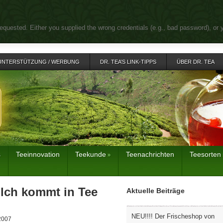
equested. Either you supplied the wrong credentials (e.g., bad password), or 
UNTERSTÜTZUNG / WERBUNG
DR. TEA’S LINK-TIPPS
ÜBER DR. TEA
s
Teeinnovation
Teekunde
Teenachrichten
Teesorten
»
lch kommt in Tee
Aktuelle Beiträge
NEU!!!! Der Frischeshop von
2007