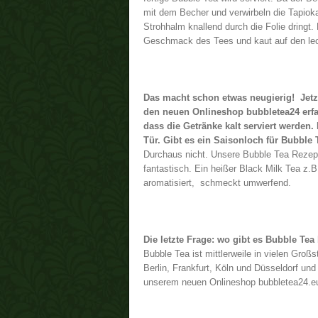
mit dem Becher und verwirbeln die Tapioka
Strohhalm knallend durch die Folie dringt.
Geschmack des Tees und kaut auf den le
Das macht schon etwas neugierig! Jetz
den neuen Onlineshop bubbletea24 erfa
dass die Getränke kalt serviert werden. 
Tür. Gibt es ein Saisonloch für Bubble 
Durchaus nicht. Unsere Bubble Tea Rezeptu
fantastisch. Ein heißer Black Milk Tea z.B
aromatisiert, schmeckt umwerfend.
Die letzte Frage: wo gibt es Bubble Tea
Bubble Tea ist mittlerweile in vielen Groß
Berlin, Frankfurt, Köln und Düsseldorf und
unserem neuen Onlineshop bubbletea