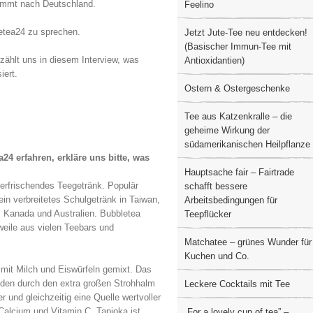
kommt nach Deutschland.
Feelino
etea24 zu sprechen.
Jetzt Jute-Tee neu entdecken!
(Basischer Immun-Tee mit
zählt uns in diesem Interview, was
Antioxidantien)
iert.
Ostern & Ostergeschenke
Tee aus Katzenkralle – die
geheime Wirkung der
südamerikanischen Heilpflanze
24 erfahren, erkläre uns bitte, was
Hauptsache fair – Fairtrade
 erfrischendes Teegetränk. Populär
schafft bessere
in verbreitetes Schulgetränk in Taiwan,
Arbeitsbedingungen für
 Kanada und Australien. Bubbletea
Teepflücker
weile aus vielen Teebars und
Matchatee – grünes Wunder für
Kuchen und Co.
 mit Milch und Eiswürfeln gemixt. Das
rden durch den extra großen Strohhalm
Leckere Cocktails mit Tee
 und gleichzeitig eine Quelle wertvoller
Calcium und Vitamin C. Tapioka ist
„For a lovely cup of tea” –