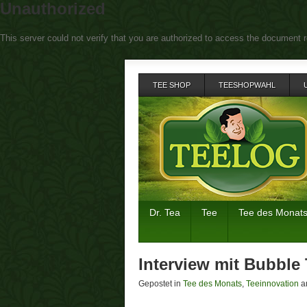
Unauthorized
This server could not verify that you are authorized to access the document r
TEE SHOP
TEESHOPWAHL
Dr. Tea
Tee
Tee des Monat
Interview mit Bubble
Gepostet in
Tee des Monats
,
Teeinnovation
a