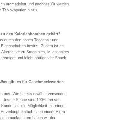
ich aromatisiert und nachgesüßt werden.
 Tapiokaperlen hinzu.
 zu den Kalorienbomben gehärt?
 was durch den hohen Teegehalt und
e Eigenschaften besitzt. Zudem ist es
e Alternative zu Smoothies, Milchshakes
, cremiger und leicht sättigender Snack.
 Was gibt es für Geschmackssorten
 aus. Wie bereits erwähnt verwenden
. Unsere Sirupe sind 100% frei von
r Kunde hat die Möglichkeit mit einem
Er verlangt einfach nach einem Extra-
e Geschmackssorten haben wir den