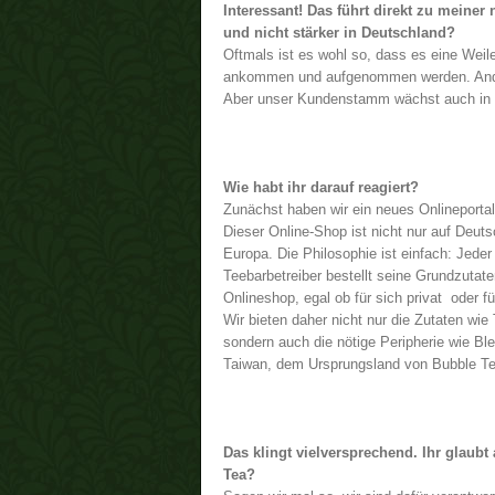
Interessant! Das führt direkt zu meine
und nicht stärker in Deutschland?
Oftmals ist es wohl so, dass es eine Weil
ankommen und aufgenommen werden. Ander
Aber unser Kundenstamm wächst auch in
Wie habt ihr darauf reagiert?
Zunächst haben wir ein neues Onlineportal 
Dieser Online-Shop ist nicht nur auf Deut
Europa. Die Philosophie ist einfach: Jede
Teebarbetreiber bestellt seine Grundzuta
Onlineshop, egal ob für sich privat oder f
Wir bieten daher nicht nur die Zutaten wie
sondern auch die nötige Peripherie wie B
Taiwan, dem Ursprungsland von Bubble
Das klingt vielversprechend. Ihr glaubt
Tea?