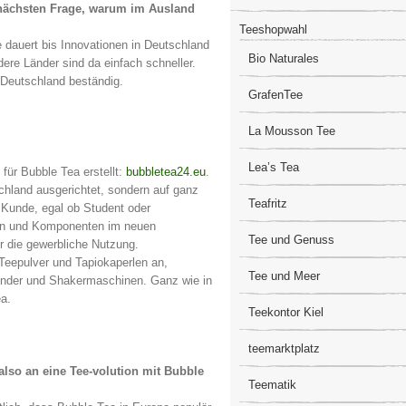
r nächsten Frage, warum im Ausland
Teeshopwahl
e dauert bis Innovationen in Deutschland
Bio Naturales
e Länder sind da einfach schneller.
 Deutschland beständig.
GrafenTee
La Mousson Tee
Lea’s Tea
für Bubble Tea erstellt:
bubbletea24.eu
.
schland ausgerichtet, sondern auf ganz
Teafritz
r Kunde, egal ob Student oder
ten und Komponenten im neuen
Tee und Genuss
ür die gewerbliche Nutzung.
 Teepulver und Tapiokaperlen an,
Tee und Meer
lender und Shakermaschinen. Ganz wie in
 Tea.
Teekontor Kiel
teemarktplatz
 also an eine Tee-volution mit Bubble
Teematik