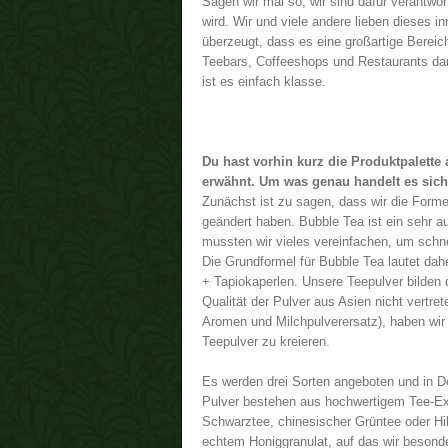
Sagen wir mal so, wir sind dafür verantwor
wird. Wir und viele andere lieben dieses 
überzeugt, dass es eine großartige Bereic
Teebars, Coffeeshops und Restaurants dars
ist es einfach klasse.
Du hast vorhin kurz die Produktpalett
erwähnt. Um was genau handelt es sic
Zunächst ist zu sagen, dass wir die Formel
geändert haben. Bubble Tea ist ein sehr 
mussten wir vieles vereinfachen, um schn
Die Grundformel für Bubble Tea lautet dah
+ Tapiokaperlen. Unsere Teepulver bilden d
Qualität der Pulver aus Asien nicht vertre
Aromen und Milchpulverersatz), haben wir
Teepulver zu kreieren.
Es werden drei Sorten angeboten und in De
Pulver bestehen aus hochwertigem Tee-Ext
Schwarztee, chinesischer Grüntee oder Hi
echtem Honiggranulat, auf das wir besonde