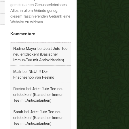
gemeinsamen Genusserlebnisses.
Alles in allem Gründe genug,
diesem faszinierenden Getränk eine
Website zu widmen.
Kommentare
Nadine Mayer
bei
Jetzt Jute-Tee
neu entdecken! (Basischer
Immun-Tee mit Antioxidantien)
Maik
bei
NEU!!!! Der
Frischeshop von Feelino
Doctea
bei
Jetzt Jute-Tee neu
entdecken! (Basischer Immun-
Tee mit Antioxidantien)
Sarah
bei
Jetzt Jute-Tee neu
entdecken! (Basischer Immun-
Tee mit Antioxidantien)