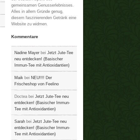
gemeinsamen Genusserlebnisses.
Alles in allem Gründe genug,
diesem faszinierenden Getränk eine
Website zu widmen.
Kommentare
Nadine Mayer
bei
Jetzt Jute-Tee
neu entdecken! (Basischer
Immun-Tee mit Antioxidantien)
Maik
bei
NEU!!!! Der
Frischeshop von Feelino
Doctea
bei
Jetzt Jute-Tee neu
entdecken! (Basischer Immun-
Tee mit Antioxidantien)
Sarah
bei
Jetzt Jute-Tee neu
entdecken! (Basischer Immun-
Tee mit Antioxidantien)