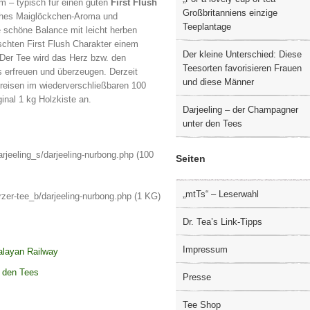
m – typisch für einen guten
First Flush
Großbritanniens einzige
isches Maiglöckchen-Aroma und
Teeplantage
 schöne Balance mit leicht herben
schten First Flush Charakter einem
Der kleine Unterschied: Diese
 Der Tee wird das Herz bzw. den
Teesorten favorisieren Frauen
s erfreuen und überzeugen. Derzeit
und diese Männer
eisen im wiederverschließbaren 100
nal 1 kg Holzkiste an.
Darjeeling – der Champagner
unter den Tees
rjeeling_s/darjeeling-nurbong.php (100
Seiten
„mtTs“ – Leserwahl
zer-tee_b/darjeeling-nurbong.php (1 KG)
Dr. Tea’s Link-Tipps
Impressum
malayan Railway
r den Tees
Presse
Tee Shop