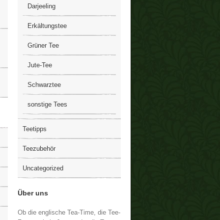
Darjeeling
Erkältungstee
Grüner Tee
Jute-Tee
Schwarztee
sonstige Tees
Teetipps
Teezubehör
Uncategorized
Über uns
Ob die englische Tea-Time, die Tee-