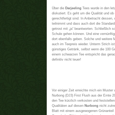
Über die
Darjeeling
Tees wurde in den letz
diskutiert. Es geht um die Qualität und o
gerechtfertigt sind. In Anbetracht dessen,
teilnimmt und dass auch dort die Standar
getrost mit „ja“ beantworten. Schließlich s
Schule gehen können. Und eine vernünfti
dort ebenfalls geben. Solche und weitere
auch im Teepreis wieder. Unterm Strich is
günstiges Getränk, selbst wenn die 100 
einem schwarzen Tee entspricht das gerade
definitiv nicht teuer!
Vor einiger Zeit erreichte mich ein Muste
Nurbong (DJ3) First Flush aus der Ernte 2
den Tee kürzlich verkosten und feststellen
Qualitäten auf diesen
Nurbong
nicht zutr
Blatt mit einem ausgewogenen Grünanteil s