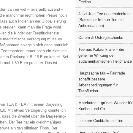
Feelino
ten Jahren viel – teils aufbrausend –
Jetzt Jute-Tee neu entdecken!
b die manchmal recht hohen Preise noch
(Basischer Immun-Tee mit
 dass auch Indien an der Globalisierung
Antioxidantien)
ds steigen, kann man die Frage wohl
ollen die Kinder der Teepflücker zur
Ostern & Ostergeschenke
ge medizinische Versorgung muss es
 Maßnahmen spiegeln sich dann natürlich
Tee aus Katzenkralle – die
t Tee trotzdem immer noch ein ziemlich
geheime Wirkung der
Gramm Packung z.B. 15 Euro kostet. Bei
südamerikanischen Heilpflanze
 mal 1,50 Euro pro Liter. Das ist
Hauptsache fair – Fairtrade
schafft bessere
Arbeitsbedingungen für
Teepflücker
Matchatee – grünes Wunder für
r von TEA & TEA mit einem Darjeeling
Kuchen und Co.
010. Mit etwas Verzögerung konnte ich
, dass die Zweifel über die
Darjeeling
-
Leckere Cocktails mit Tee
effen. Der
Tee
hat ein gleichmäßiges
owie einigen silbrigen Tipps. Der
„For a lovely cup of tea” –