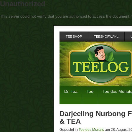
Unauthorized
This server could not verify that you are authorized to access the document r
TEE SHOP
TEESHOPWAHL
Dr. Tea
Tee
Tee des Monat
Darjeeling Nurbong F
& TEA
Gepostet in
Tee des Monats
am 28. August 2