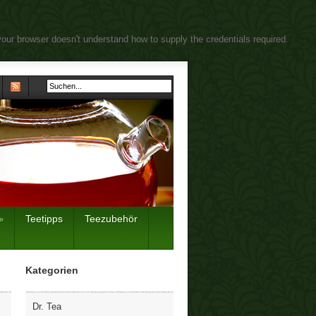
your browser doesn't understand how to supply the credentials required.
Teetipps
Teezubehör
»
Kategorien
Dr. Tea