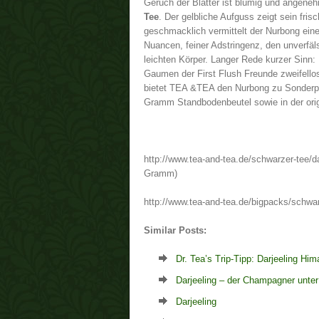
Geruch der Blätter ist blumig und angeneh
Tee
. Der gelbliche Aufguss zeigt sein fr
geschmacklich vermittelt der Nurbong eine
Nuancen, feiner Adstringenz, den unverfäl
leichten Körper. Langer Rede kurzer Sinn:
Gaumen der First Flush Freunde zweifello
bietet TEA &TEA den Nurbong zu Sonderpr
Gramm Standbodenbeutel sowie in der origi
http://www.tea-and-tea.de/schwarzer-tee/da
Gramm)
http://www.tea-and-tea.de/bigpacks/schwar
Similar Posts:
Dr. Tea’s Trip-Tipp: Darjeeling Hi
Darjeeling – der Champagner unte
Darjeeling