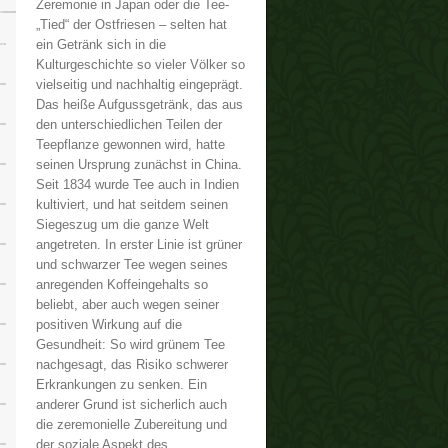
Zeremonie in Japan oder die Tee-
„Tied“ der Ostfriesen – selten hat
ein Getränk sich in die
Kulturgeschichte so vieler Völker so
vielseitig und nachhaltig eingeprägt.
Das heiße Aufgussgetränk, das aus
den unterschiedlichen Teilen der
Teepflanze gewonnen wird, hatte
seinen Ursprung zunächst in China.
Seit 1834 wurde Tee auch in Indien
kultiviert, und hat seitdem seinen
Siegeszug um die ganze Welt
angetreten. In erster Linie ist grüner
und schwarzer Tee wegen seines
anregenden Koffeingehalts so
beliebt, aber auch wegen seiner
positiven Wirkung auf die
Gesundheit: So wird grünem Tee
nachgesagt, das Risiko schwerer
Erkrankungen zu senken. Ein
anderer Grund ist sicherlich auch
die zeremonielle Zubereitung und
der soziale Aspekt des