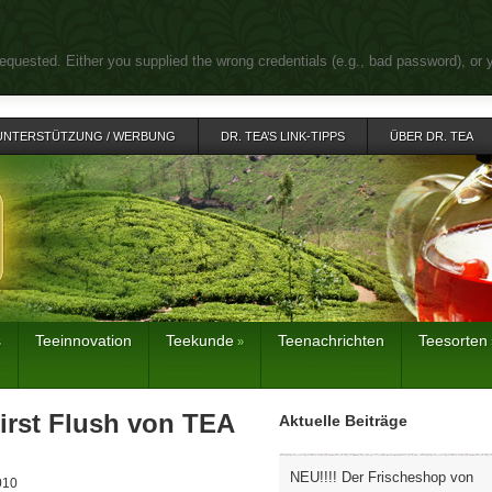
equested. Either you supplied the wrong credentials (e.g., bad password), or 
UNTERSTÜTZUNG / WERBUNG
DR. TEA’S LINK-TIPPS
ÜBER DR. TEA
s
Teeinnovation
Teekunde
Teenachrichten
Teesorten
»
irst Flush von TEA
Aktuelle Beiträge
NEU!!!! Der Frischeshop von
010