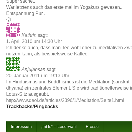
Super sache..
War letztens auch das erste mal im Yogakurs gewesen..
Entspannung Pur..
🙂
Kathrin
sagt:
1. April 2010 um 14:30 Uhr
Ich denke auch, dass man Tee wohl eher zu meditativen Zw
nutzen kann, als beispielsweise Kaffee.
Anjujansan
sagt:
20. Januar 2011 um 19:13 Uhr
Im Hinduismus und Buddhismus ist die Meditation (sanskrit:
dhyana) ein zentrales Element. Sie wird traditionellerweise 
Lotus-Sitz ausgeübt.
http://www.deol.de/articles/2396/1/Meditation/Seite1.html
Trackbacks/Pingbacks
Impressum
„mtTs“ – Leserwahl
Presse