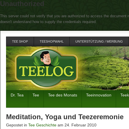
Unauthorized
This server could not verify that you are authorized to access the document r
doesn't understand how to supply the credentials required.
TEE SHOP
TEESHOPWAHL
UNTERSTÜTZUNG / WERBUNG
Dr. Tea
Tee
Tee des Monats
Teeinnovation
Tee
Meditation, Yoga und Teezeremonie
Gepostet in
Tee Geschichte
am 24. Februar 2010