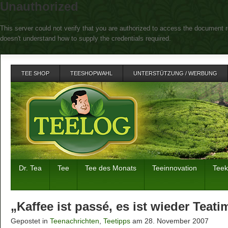
Unauthorized
This server could not verify that you are authorized to access the document r
doesn't understand how to supply the credentials required.
TEE SHOP
TEESHOPWAHL
UNTERSTÜTZUNG / WERBUNG
Dr. Tea
Tee
Tee des Monats
Teeinnovation
Tee
„Kaffee ist passé, es ist wieder Teati
Gepostet in
Teenachrichten
,
Teetipps
am 28. November 2007