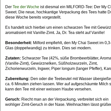
Der
Tee der Woche
ist diesmal ein MILFORD-Tee: Der My C
Sweet. Die neue, hochkantige Verpackung des Tees hatte Dr
diese Woche bereits vorgestellt.
Es handelt sich hierbei um einen schwarzen Tee mit Gewürz
aromatisiert mit Vanille-Zimt. Ja, Dr. Tea steht auf Vanille!
Besonderheit:
Milford empfiehlt, den My Chai Sweet im 0,3-
Glas (doppelwandig) zu trinken. Dies sei modern.
Zutaten:
Schwarzer Tee (42%, süße Brombeerblätter, Arom
(Vanille-Zimt), Gewürznelken, Süßholzwurzeln, Zimt,
Zichorienwurzeln, Ingwer, Piper longum (langer Pfeffer), K
Zubereitung:
Den oder die Teebeutel mit Wasser übergieß
ca. 6 Minuten ziehen lassen. Wer auf aufgeschäumte Milch s
kann den Tee mit einer weissen Haube versehen.
Geruch:
Riecht man an der Verpackung, verbreitet sich ein
wohliger Zimt-Geruch in der Nase. Weihnachten lässt grüße