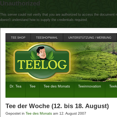
Unauthorized
This server could not verify that you are authorized to access the document r
doesn't understand how to supply the credentials required.
TEE SHOP
TEESHOPWAHL
UNTERSTÜTZUNG / WERBUNG
Dr. Tea
Tee
Tee des Monats
Teeinnovation
Tee
Tee der Woche (12. bis 18. August)
Gepostet in
Tee des Monats
am 12. August 2007