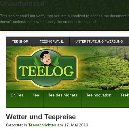
Unauthorized
This server could not verify that you are authorized to access the document r
doesn't understand how to supply the credentials required.
TEE SHOP
TEESHOPWAHL
UNTERSTÜTZUNG / WERBUNG
Dr. Tea
Tee
Tee des Monats
Teeinnovation
Tee
Wetter und Teepreise
Gepostet in
Teenachrichten
am 17. Mai 2010