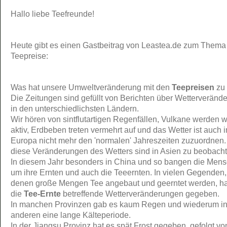
Hallo liebe Teefreunde!
Heute gibt es einen Gastbeitrag von Leastea.de zum Thema
Teepreise:
Was hat unsere Umweltveränderung mit den
Teepreisen
zu
Die Zeitungen sind gefüllt von Berichten über Wetterveränd
in den unterschiedlichsten Ländern.
Wir hören von sintflutartigen Regenfällen, Vulkane werden 
aktiv, Erdbeben treten vermehrt auf und das Wetter ist auch i
Europa nicht mehr den 'normalen' Jahreszeiten zuzuordnen
diese Veränderungen des Wetters sind in Asien zu beobacht
In diesem Jahr besonders in China und so bangen die Men
um ihre Ernten und auch die Teeernten. In vielen Gegenden,
denen große Mengen Tee angebaut und geerntet werden, ha
die
Tee-Ernte
betreffende Wetterveränderungen gegeben.
In manchen Provinzen gab es kaum Regen und wiederum i
anderen eine lange Kälteperiode.
In der Jiangsu Provinz hat es spät Frost gegeben, gefolgt v