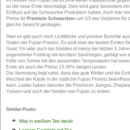
Im Norden von Fujian hat es eine weiter Kälteperiode gege
so die neue Ernte beschädigt. Dies wird ganz besonders ei
Einfluss auf die Schwarztee Produktion haben. Auch hier sin
Preise für
Premium Schwarztee
s um 1/3 des Vorjahres für 
gleiche Gewicht gestiegen.
Aber es gibt auch noch Lichtblicke und positive Berichte au
Süden der Fujian Provinz. Es wird eine der besten Ernten für
Guan Yin oder auch Ion Göddes of mercy der letzten 5 Jahre
angenehmer Frühling mit leichtem Sprühregen, gefolgt von e
Fülle von Sonne mit den passenden Temperaturen hat sowoh
Ernte als auch die Preise 15-30% steigen lassen.
Die Vermutung liegt nahe, dass das gute Wetter und die Ern
Wechsel der Käufe in die südliche Fujian Provinz beeinflus
kann. Leider haben darunter die Provinzen Jiangxu, Zhejian
Yunann und auch der Norden von Fujian zu leiden.
Similar Posts:
Was in weißem Tee steckt