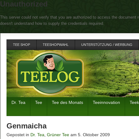
Unauthorized
This server could not verify that you are authorized to access the document r
doesn't understand how to supply the credentials required.
TEE SHOP
TEESHOPWAHL
UNTERSTÜTZUNG / WERBUNG
Dr. Tea
Tee
Tee des Monats
Teeinnovation
Tee
Genmaicha
Gepostet in
Dr. Tea
,
Grüner Tee
am 5. Oktober 2009