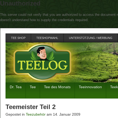
Unauthorized
This server could not verify that you are authorized to access the document r
doesn't understand how to supply the credentials required.
TEE SHOP
TEESHOPWAHL
UNTERSTÜTZUNG / WERBUNG
Dr. Tea
Tee
Tee des Monats
Teeinnovation
Tee
Teemeister Teil 2
Gepostet in
Teezubehör
am 14. Januar 2009