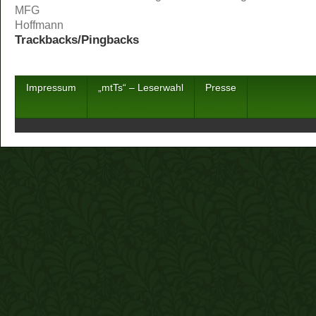
MFG
Hoffmann
Trackbacks/Pingbacks
Impressum
„mtTs“ – Leserwahl
Presse