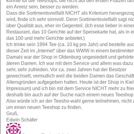
könnte für die Teeshops, die nicht auf den ersten Plätzen la
ein Anreiz sein, besser zu werden.
Dass die Sortimentsvielfallt NICHT als Kriterium herangezo
wird, finde ich sehr sinnvoll. Denn Sortimentsvielfallt sagt ni
über Qualität aus, eher im Gegenteil. (Ich esse lieber in ein
Restaurant, das 10 Gerichte auf der Speisekarte hat, als in 
das 100 und mehr Gerichte anbietet.)
Ich trinke sein 1994 Tee (ca. 10 kg pro Jahr) und bestelle auc
dieser Zeit im „Internet“ über das WWW in einem bestimmte
Damals war der Shop in Oldenburg ungesiedelt und gehörte
äteren Damen. Ich war mit dem Service und allem was dazu
sehr, sehr zufrieden. Vor ca. zwei Jahren hat der Besitzer
gewechselt, vermutlich weil die beiden Damen das Geschäf
Altersgründen aufgegeben hatten. Heute ist der Shop in Kiel 
Impressum) und ich bin mit dem Service NICHT mehr zu frie
deshalb bin auch auf der Suche nach einem neues Teeshop
Also würde ich an der Teesho-wahl gerne teilnehmen, nicht z
um einen neuen Teeshop zu finden.
Gruß,
Edwin Schäfer