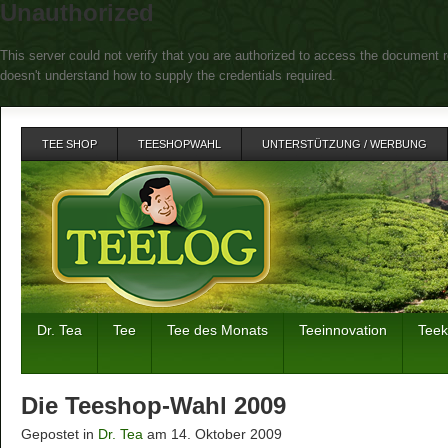
Unauthorized
This server could not verify that you are authorized to access the document r
doesn't understand how to supply the credentials required.
TEE SHOP
TEESHOPWAHL
UNTERSTÜTZUNG / WERBUNG
Dr. Tea
Tee
Tee des Monats
Teeinnovation
Tee
Die Teeshop-Wahl 2009
Gepostet in
Dr. Tea
am 14. Oktober 2009