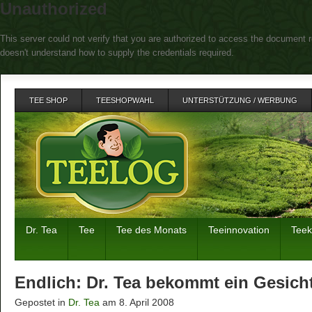
Unauthorized
This server could not verify that you are authorized to access the document r
doesn't understand how to supply the credentials required.
TEE SHOP
TEESHOPWAHL
UNTERSTÜTZUNG / WERBUNG
Dr. Tea
Tee
Tee des Monats
Teeinnovation
Tee
Endlich: Dr. Tea bekommt ein Gesich
Gepostet in
Dr. Tea
am 8. April 2008