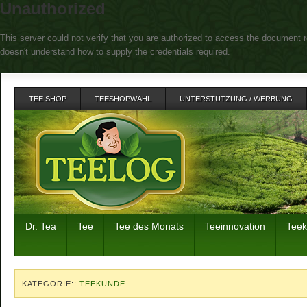
Unauthorized
This server could not verify that you are authorized to access the document r
doesn't understand how to supply the credentials required.
TEE SHOP
TEESHOPWAHL
UNTERSTÜTZUNG / WERBUNG
Dr. Tea
Tee
Tee des Monats
Teeinnovation
Tee
KATEGORIE::
TEEKUNDE