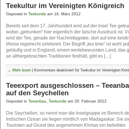
Teekultur im Vereinigten Königreich
Gepostet in
Teekunde
am 16. März 2012
Bereits seit dem 17. Jahrhundert wird auf der Insel Tee getr
wobei „getrunken“ hier eigentlich der falsche Ausdruck ist. V
wird der Tee, gerade der Nachmittagstee, dort auf eine best
Weise regelrecht zelebriert. Der Begriff „tea time“ ist wohl j
geläufig und in England, einem wertebewussten Land, das 
an althergebrachten Traditionen festhält, gibt es […]
→ Mehr lesen
|
Kommentare deaktiviert
für Teekultur im Vereinigten Kön
Teeexport ausgeschlossen – Teeanb
auf den Seychellen
Gepostet in
Teeanbau
,
Teekunde
am 20. Februar 2012
Die Seychellen, so nennt man die Inselgruppe im Bereich d
Indischen Ozean sie liegen nördlich von Madagaskar. Sie si
Touristen auf Grund des angenehmen Klimas ein beliebtes