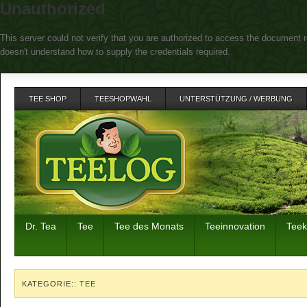
Unauthorized
This server could not verify that you are authorized to access the document r
doesn't understand how to supply the credentials required.
TEE SHOP
TEESHOPWAHL
UNTERSTÜTZUNG / WERBUNG
Dr. Tea
Tee
Tee des Monats
Teeinnovation
Tee
KATEGORIE::
TEE