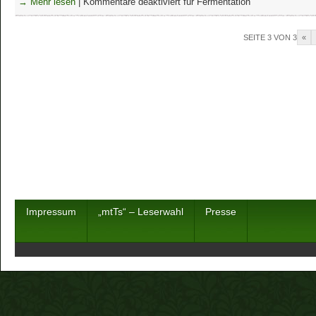
→ Mehr lesen
|
Kommentare deaktiviert
für Fermentation
SEITE 3 VON 3
«
Impressum
„mtTs“ – Leserwahl
Presse